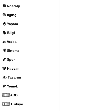
💾 Nostalji
🤨 İlginç
🐣 Yaşam
📚 Bilgi
🚗 Araba
🎥 Sinema
🏀 Spor
🐼 Hayvan
✍️ Tasarım
🍕 Yemek
🇺🇸 ABD
🇹🇷 Türkiye