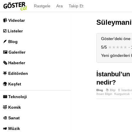
Rastgele
Ara
Takip Et
📹 Videolar
Süleymani
☑️ Listeler
Göster'deki öne 
🪶 Blog
5/5
★★★★★
· 
🖼️ Galeriler
Yeni gönderileri
🗞️ Haberler
İstanbul’un
🌟 Editörden
nedir?
🌍 Keşfet
Blog
📚 Bilgi
🍦 İstanbu
İhsan Bilgin
Kuzguncuk
📟 Teknoloji
🤣 Komik
🎨 Sanat
🎺 Müzik