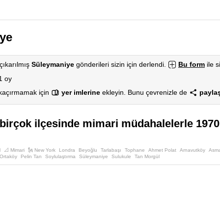
ye
çıkarılmış
Süleymaniye
gönderileri sizin için derlendi.
Bu form
ile s
1 oy
 kaçırmamak için
yer imlerine
ekleyin. Bunu çevrenizle de
paylaş
 birçok ilçesinde mimari müdahalelerle 1970
l
📐 Mimari
🗽 New York
Londra
Beyoğlu
Tarlabaşı
Tophane
Ahmet Polat
Arnavutköy
Asma
Ortaköy
Pelin Tan
Soylulaştırma
Süleymaniye
Sulukule
Tan Morgül