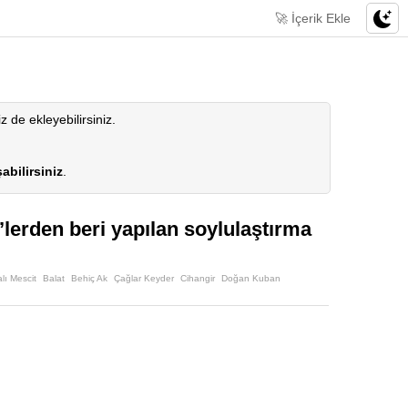
🚀 İçerik Ekle
iz de ekleyebilirsiniz.
abilirsiniz
.
’lerden beri yapılan soylulaştırma
lı Mescit
Balat
Behiç Ak
Çağlar Keyder
Cihangir
Doğan Kuban