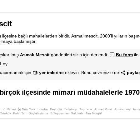
scit
 ilçesine bağlı mahallelerden biridir. Asmalımescit, 2000’li yılların baş
olmaya başlamıştır.
çıkarılmış
Asmalı Mescit
gönderileri sizin için derlendi.
Bu form
ile 
1 oy
 kaçırmamak için
yer imlerine
ekleyin. Bunu çevrenizle de
paylaş
 birçok ilçesinde mimari müdahalelerle 1970
l
📐 Mimari
🗽 New York
Londra
Beyoğlu
Tarlabaşı
Tophane
Ahmet Polat
Arnavutköy
Asma
Ortaköy
Pelin Tan
Soylulaştırma
Süleymaniye
Sulukule
Tan Morgül