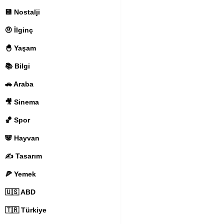
💾 Nostalji
🤨 İlginç
🐣 Yaşam
📚 Bilgi
🚗 Araba
🎥 Sinema
🏀 Spor
🐼 Hayvan
✍️ Tasarım
🍕 Yemek
🇺🇸 ABD
🇹🇷 Türkiye