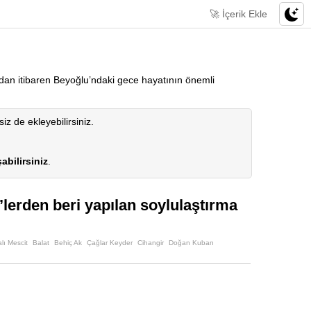
🚀 İçerik Ekle
ından itibaren Beyoğlu’ndaki gece hayatının önemli
siz de ekleyebilirsiniz.
abilirsiniz
.
’lerden beri yapılan soylulaştırma
lı Mescit
Balat
Behiç Ak
Çağlar Keyder
Cihangir
Doğan Kuban