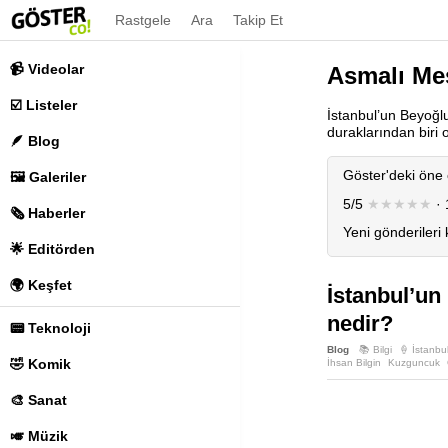
Rastgele
Ara
Takip Et
📹 Videolar
Asmalı Me
☑️ Listeler
İstanbul’un Beyoğlu
duraklarından biri 
🪶 Blog
Göster'deki öne 
🖼️ Galeriler
5/5
★★★★★
· 
🗞️ Haberler
Yeni gönderileri
🌟 Editörden
🌍 Keşfet
İstanbul’un
nedir?
📟 Teknoloji
Blog
📚 Bilgi
🍦 İstanbu
🤣 Komik
İhsan Bilgin
Kuzguncuk
🎨 Sanat
🎺 Müzik