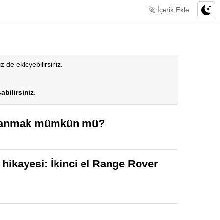
🚀 İçerik Ekle
iz de ekleyebilirsiniz.
abilirsiniz
.
ırmanmak mümkün mü?
 hikayesi: İkinci el Range Rover