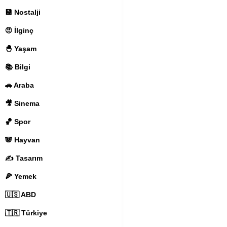
💾 Nostalji
🤨 İlginç
🐣 Yaşam
📚 Bilgi
🚗 Araba
🎥 Sinema
🏀 Spor
🐼 Hayvan
✍️ Tasarım
🍕 Yemek
🇺🇸 ABD
🇹🇷 Türkiye