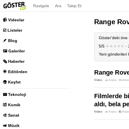
Rastgele
Ara
Takip Et
📹 Videolar
Range Rov
☑️ Listeler
Göster'deki öne 
🪶 Blog
5/5
★★★★★
· 
🖼️ Galeriler
Yeni gönderileri
🗞️ Haberler
Range Rove
🌟 Editörden
Video
🚗 Araba
Merdiv
🌍 Keşfet
📟 Teknoloji
Filmlerde b
aldı, bela p
🤣 Komik
Video
🚗 Araba
🛍️ Alışv
🎨 Sanat
🎺 Müzik