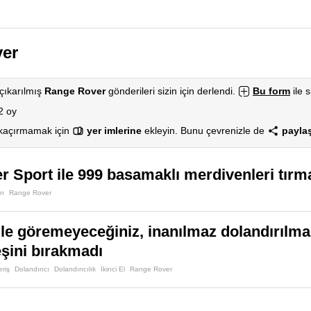
er
çıkarılmış
Range Rover
gönderileri sizin için derlendi.
Bu form
ile s
2 oy
 kaçırmamak için
yer imlerine
ekleyin. Bunu çevrenizle de
paylaş
r Sport ile 999 basamaklı merdivenleri t
en
Range Rover
ile göremeyeceğiniz, inanılmaz dolandırılma
eşini bırakmadı
eriş
Dolandırıcı
Dolandırıcılık
İkinci El
Range Rover