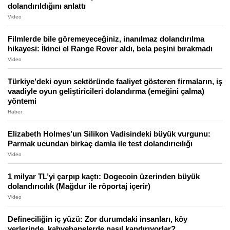
dolandırıldığını anlattı
Video
Filmlerde bile göremeyeceğiniz, inanılmaz dolandırılma
hikayesi: İkinci el Range Rover aldı, bela peşini bırakmadı
Video
Türkiye’deki oyun sektöründe faaliyet gösteren firmaların, iş
vaadiyle oyun geliştiricileri dolandırma (emeğini çalma)
yöntemi
Haber
Elizabeth Holmes’un Silikon Vadisindeki büyük vurgunu:
Parmak ucundan birkaç damla ile test dolandırıcılığı
Video
1 milyar TL’yi çarpıp kaçtı: Dogecoin üzerinden büyük
dolandırıcılık (Mağdur ile röportaj içerir)
Video
Defineciliğin iç yüzü: Zor durumdaki insanları, köy
yerlerinde, kahvehanelerde nasıl kandırıyorlar?