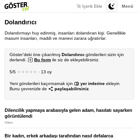
🚀 İçerik Ekle
Menü
Dolandırıcı
Dolandırmayı huy edinmiş, insanları dolandıran kişi. Genellikle
masum insanları, maddi ve manevi zarara uğratırlar.
Göster'deki öne çıkarılmış
Dolandırıcı
gönderileri sizin için
derlendi.
Bu form
ile siz de ekleyebilirsiniz.
5/5
★★★★★
· 13 oy
Yeni gönderileri kaçırmamak için
yer imlerine
ekleyin.
Bunu çevrenizle de
paylaşabilirsiniz
.
Dilencilik yapmaya arabasıyla gelen adam, hasılatı sayarken
görüntülendi
Video
Bir kadın, erkek arkadaşı tarafından nasıl defalarca