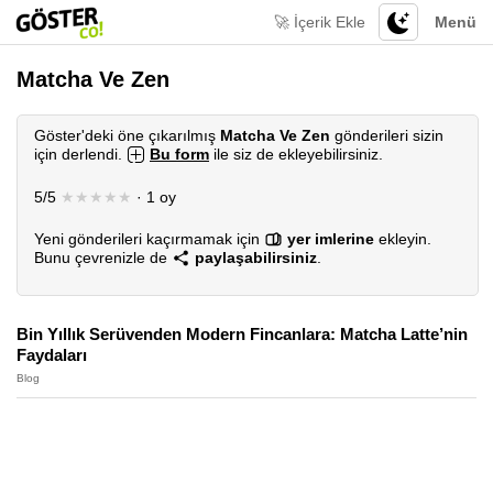
🚀 İçerik Ekle
Menü
Matcha Ve Zen
Göster'deki öne çıkarılmış
Matcha Ve Zen
gönderileri sizin
için derlendi.
Bu form
ile siz de ekleyebilirsiniz.
5/5
★★★★★
· 1 oy
Yeni gönderileri kaçırmamak için
yer imlerine
ekleyin.
Bunu çevrenizle de
paylaşabilirsiniz
.
Bin Yıllık Serüvenden Modern Fincanlara: Matcha Latte’nin
Faydaları
Blog