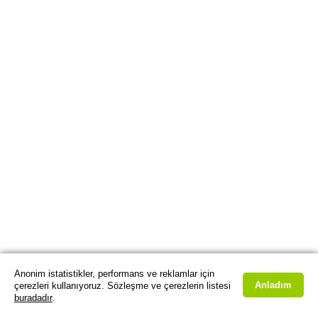
Anonim istatistikler, performans ve reklamlar için
Anladım
çerezleri kullanıyoruz. Sözleşme ve çerezlerin listesi
buradadır
.