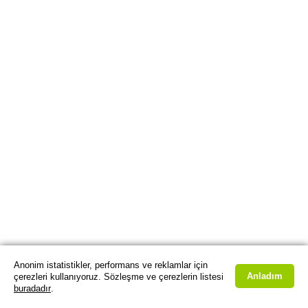
Anonim istatistikler, performans ve reklamlar için
Anladım
çerezleri kullanıyoruz. Sözleşme ve çerezlerin listesi
buradadır
.