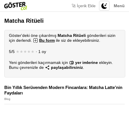
🚀 İçerik Ekle
Menü
Matcha Ritüeli
Göster'deki öne çıkarılmış
Matcha Ritüeli
gönderileri sizin
için derlendi.
Bu form
ile siz de ekleyebilirsiniz.
5/5
★★★★★
· 1 oy
Yeni gönderileri kaçırmamak için
yer imlerine
ekleyin.
Bunu çevrenizle de
paylaşabilirsiniz
.
Bin Yıllık Serüvenden Modern Fincanlara: Matcha Latte’nin
Faydaları
Blog