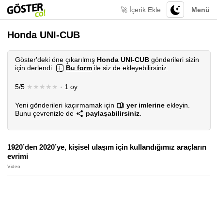
🚀 İçerik Ekle
Menü
Honda UNI-CUB
Göster'deki öne çıkarılmış
Honda UNI-CUB
gönderileri sizin
için derlendi.
Bu form
ile siz de ekleyebilirsiniz.
5/5
★★★★★
· 1 oy
Yeni gönderileri kaçırmamak için
yer imlerine
ekleyin.
Bunu çevrenizle de
paylaşabilirsiniz
.
1920’den 2020’ye, kişisel ulaşım için kullandığımız araçların
evrimi
Video