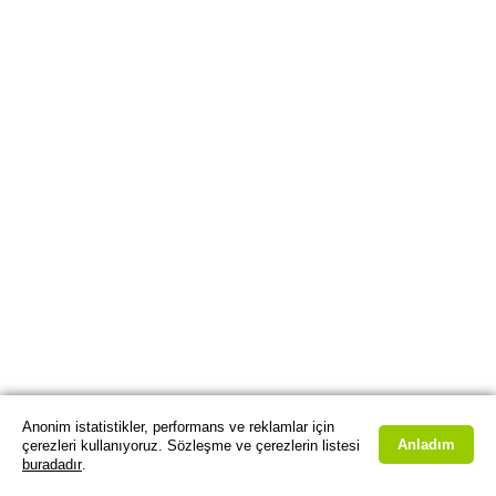
Anonim istatistikler, performans ve reklamlar için
Anladım
çerezleri kullanıyoruz. Sözleşme ve çerezlerin listesi
buradadır
.