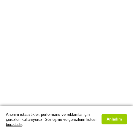
Anonim istatistikler, performans ve reklamlar için
Anladım
çerezleri kullanıyoruz. Sözleşme ve çerezlerin listesi
buradadır
.