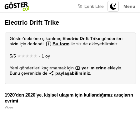
🚀 İçerik Ekle
Menü
Electric Drift Trike
Göster'deki öne çıkarılmış
Electric Drift Trike
gönderileri
sizin için derlendi.
Bu form
ile siz de ekleyebilirsiniz.
5/5
★★★★★
· 1 oy
Yeni gönderileri kaçırmamak için
yer imlerine
ekleyin.
Bunu çevrenizle de
paylaşabilirsiniz
.
1920’den 2020’ye, kişisel ulaşım için kullandığımız araçların
evrimi
Video