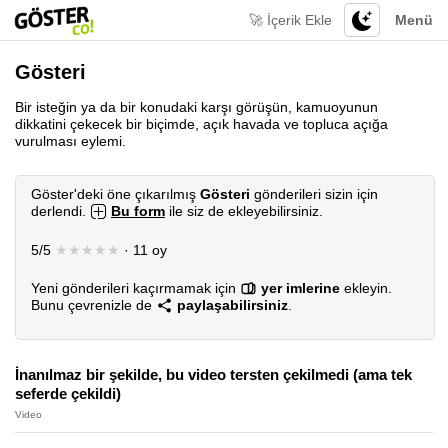
🚀 İçerik Ekle
Menü
Gösteri
Bir isteğin ya da bir konudaki karşı görüşün, kamuoyunun
dikkatini çekecek bir biçimde, açık havada ve topluca açığa
vurulması eylemi.
Göster'deki öne çıkarılmış
Gösteri
gönderileri sizin için
derlendi.
Bu form
ile siz de ekleyebilirsiniz.
5/5
★★★★★
· 11 oy
Yeni gönderileri kaçırmamak için
yer imlerine
ekleyin.
Bunu çevrenizle de
paylaşabilirsiniz
.
İnanılmaz bir şekilde, bu video tersten çekilmedi (ama tek
seferde çekildi)
Video