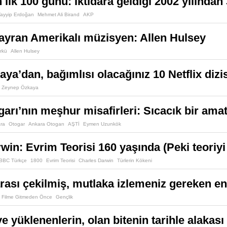
 ilk 100 günü: İktidara geldiği 2002 yılında
ayyip Erdoğan
Mehmet Ali Birand
AKP
ayran Amerikalı müzisyen: Allen Hulsey
rkü
Allen Hulsey
ya’dan, bağımlısı olacağınız 10 Netflix dizis
Zeynep Özkaya
arı’nın meşhur misafirleri: Sıcacık bir ama
ra
Otogar
Ankara Otogarı
AŞTİ
Eymen Uzunkök
win: Evrim Teorisi 160 yaşında (Peki teoriy
BBC Türkçe
1800
Evrim Teorisi
Charles Darwin
Türlerin Kökeni
rası çekilmiş, mutlaka izlemeniz gereken en i
Filme Gitmeden Önce
Gençlik
e yüklenenlerin, olan bitenin tarihle alakas