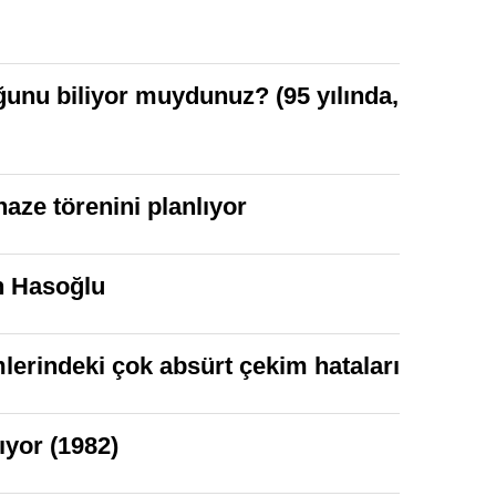
uğunu biliyor muydunuz? (95 yılında,
naze törenini planlıyor
in Hasoğlu
lerindeki çok absürt çekim hataları
ıyor (1982)