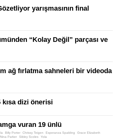
Gözetliyor yarışmasının final
lbümünden “Kolay Değil” parçası ve
m ağ fırlatma sahneleri bir videoda
 kısa dizi önerisi
damga vuran 19 ünlü
la
Billy Porter
Chrissy Teigen
Esperanza Spalding
Grace Elizabeth
Nina Parker
Sibley Scoles
Yola