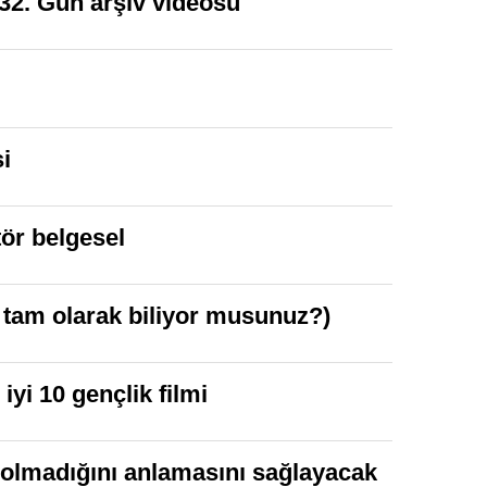
n 32. Gün arşiv videosu
i
tör belgesel
i tam olarak biliyor musunuz?)
yi 10 gençlik filmi
ı olmadığını anlamasını sağlayacak