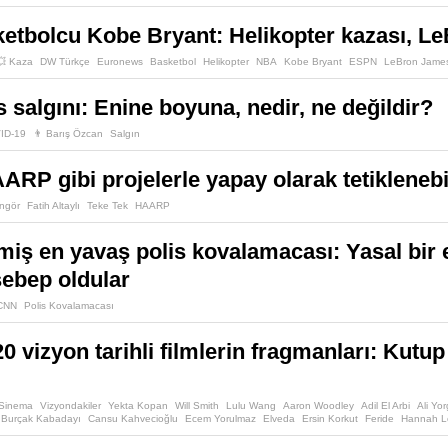
etbolcu Kobe Bryant: Helikopter kazası, LeB
💥 Kaza
DW Türkçe
Euronews
Basketbol
Helikopter
NBA
Kobe Bryant
ESPN
LeBron Jame
 salgını: Enine boyuna, nedir, ne değildir?
ID-19
👨 Barış Özcan
Salgın
RP gibi projelerle yapay olarak tetiklenebi
ngör
Fatih Altaylı
Teke Tek
HAARP
iş en yavaş polis kovalamacası: Yasal bir 
ebep oldular
CNN
Polis Kovalamacası
 vizyon tarihli filmlerin fragmanları: Kutup
 Sinema
Vizyondakiler
Yekta Kopan
Will Smith
Lulu Wang
Aaron Woodley
Adil El Arbi
Ali Yo
Burçak Kabadayı
Cansu Kahvecioğlu
Ecem Yorulmaz
Elveda
Ersin Korkut
Feride
Hannah Lo
k Gösteri
Martin Lawrence
Megan Purvis
Mithat Gökçe
Mühr-Ü Cin
Sam Fowler
Samuel Fre