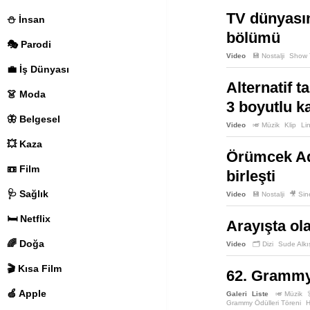
TV dünyasınd
⛄️ İnsan
bölümü
🎭 Parodi
Video
💾 Nostalji
Show 
💼 İş Dünyası
Alternatif 
👗 Moda
3 boyutlu ka
🦋 Belgesel
Video
🎺 Müzik
Klip
Li
💥 Kaza
Örümcek Ada
📼 Film
birleşti
🩺 Sağlık
Video
💾 Nostalji
🎥 Si
🛏️ Netflix
Arayışta ola
🌈 Doğa
Video
🗂️ Dizi
Sude Alkı
🎬 Kısa Film
62. Grammy 
🍏 Apple
Galeri
Liste
🎺 Müzik
Grammy Ödülleri Töreni
H