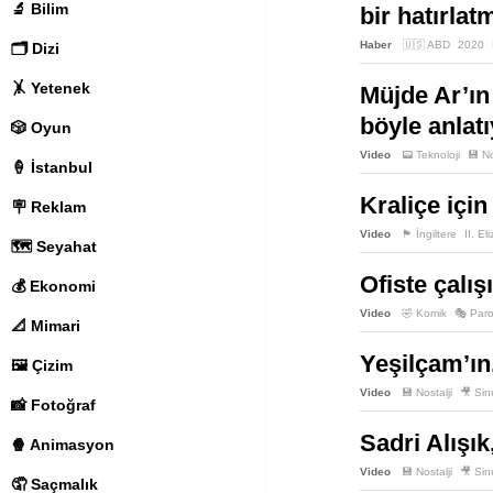
🔬 Bilim
bir hatırla
Haber
🇺🇸 ABD
2020
🗂️ Dizi
🤸 Yetenek
Müjde Ar’ın
böyle anlatı
🎲 Oyun
Video
📟 Teknoloji
💾 No
🍦 İstanbul
Kraliçe için
🪧 Reklam
Video
🏴󠁧󠁢󠁥󠁮󠁧󠁿 İngiltere
II. El
🗺️ Seyahat
Ofiste çalış
💰 Ekonomi
Video
🤣 Komik
🎭 Paro
📐 Mimari
Yeşilçam’ın
🖼️ Çizim
Video
💾 Nostalji
🎥 Si
📸 Fotoğraf
Sadri Alışı
🍿 Animasyon
Video
💾 Nostalji
🎥 Si
🤦 Saçmalık