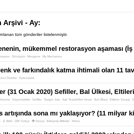
 Arşivi - Ay:
ımlanan tüm gönderiler listelenmiştir.
nenin, mükemmel restorasyon aşaması (İş m
orasyon
Dönüşüm
Mengene
My Mechanics
enk ve farkındalık katma ihtimali olan 11 ta
 Anıl Öztekin
Farkındalık
r (31 Ocak 2020) Sefiller, Bal Ülkesi, Eltile
 Sinema
Vizyondakiler
Sefiller
Tavşan Jojo
Aşk Tesadüfleri Sever
Bal Ülkesi
Eltilerin Savaşı
G
 artışında sona mı yaklaşıyor? (11 milyar kiş
i
🔬 Bilim
DW Türkçe
🌍 Dünya
Birleşmiş Milletler
Nüfus