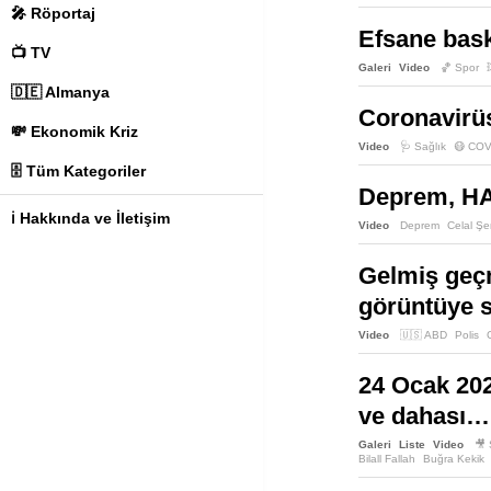
🎤 Röportaj
Efsane bask
📺 TV
Galeri
Video
🏀 Spor
🇩🇪 Almanya
Coronavirüs
💸 Ekonomik Kriz
Video
🩺 Sağlık
😷 COV
🗄️ Tüm Kategoriler
Deprem, HAA
ℹ️ Hakkında ve İletişim
Video
Deprem
Celal Şe
Gelmiş geçm
görüntüye s
Video
🇺🇸 ABD
Polis
24 Ocak 2020
ve dahası…
Galeri
Liste
Video
🎥
Bilall Fallah
Buğra Kekik
Maceracı Yüzgeçler: Büyü
Zeynep Çamcı