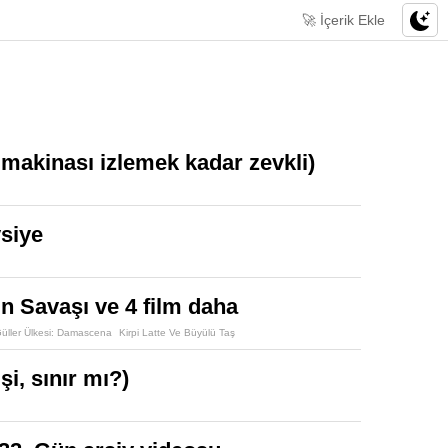
🚀 İçerik Ekle
akinası izlemek kadar zevkli)
vsiye
rin Savaşı ve 4 film daha
üller Ülkesi: Damascena
Kirpi Latte Ve Büyülü Taş
i, sınır mı?)