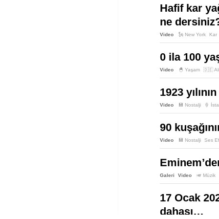
Hafif kar y
ne dersiniz
Video
🗽 New York
Kar
0 ila 100 y
Video
🐣 Yaşam
🇩🇪 A
1923 yılının
Video
💾 Nostalji
🍦 İst
90 kuşağının
Video
💾 Nostalji
Ses Ef
Eminem’den 
Galeri
Video
🎺 Müzik
17 Ocak 2020
dahası…