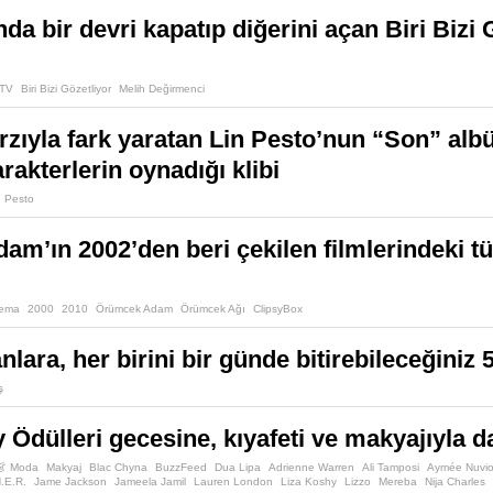
a bir devri kapatıp diğerini açan Biri Bizi 
TV
Biri Bizi Gözetliyor
Melih Değirmenci
tarzıyla fark yaratan Lin Pesto’nun “Son” a
rakterlerin oynadığı klibi
n Pesto
m’ın 2002’den beri çekilen filmlerindeki tü
nema
2000
2010
Örümcek Adam
Örümcek Ağı
ClipsyBox
nlara, her birini bir günde bitirebileceğiniz 5
ş
Ödülleri gecesine, kıyafeti ve makyajıyla 
👗 Moda
Makyaj
Blac Chyna
BuzzFeed
Dua Lipa
Adrienne Warren
Ali Tamposi
Aymée Nuvio
.E.R.
Jame Jackson
Jameela Jamil
Lauren London
Liza Koshy
Lizzo
Mereba
Nija Charles