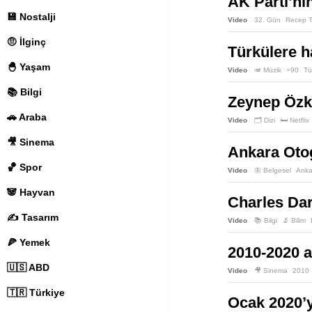
AK Parti’nin
💾 Nostalji
Video
32. Gün
Recep T
🤨 İlginç
Türkülere h
🐣 Yaşam
Video
🎺 Müzik
+90
Tü
📚 Bilgi
Zeynep Özka
🚗 Araba
Video
🗂️ Dizi
🛏️ Netflix
🎥 Sinema
Ankara Otog
🏀 Spor
Video
🦋 Belgesel
Anka
🐼 Hayvan
Charles Dar
✍️ Tasarım
Video
📚 Bilgi
🔬 Bilim
🍕 Yemek
2010-2020 a
🇺🇸 ABD
Video
🎥 Sinema
2010
🇹🇷 Türkiye
Ocak 2020’y