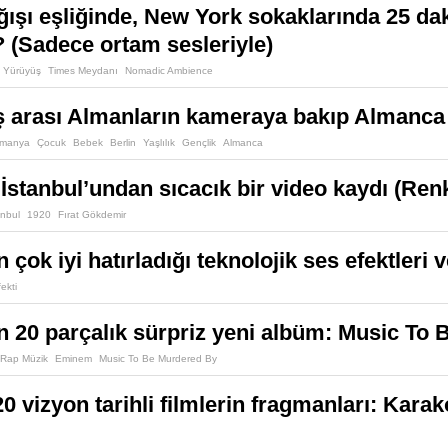
ağışı eşliğinde, New York sokaklarında 25 d
? (Sadece ortam sesleriyle)
Yürüyüş
Times Meydanı
Nomadic Ambience
aş arası Almanların kameraya bakıp Almanca 
lmanya
Çocuk
Bebek
Berlin
Yaşlılık
Gençlik
Almanca
 İstanbul’undan sıcacık bir video kaydı (Ren
anbul
1920
Fırat Gökdemir
 çok iyi hatırladığı teknolojik ses efektleri v
ekti
20 parçalık sürpriz yeni albüm: Music To
Rap Müzik
Eminem
Music To Be Murdered By
 vizyon tarihli filmlerin fragmanları: Karako