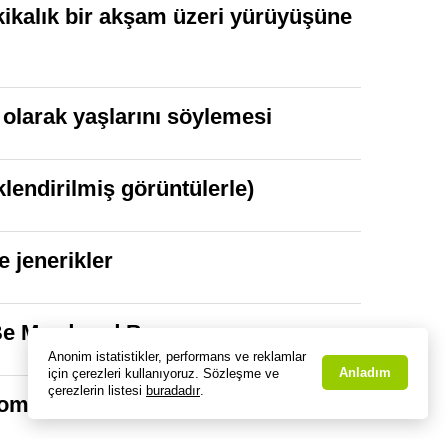
akikalık bir akşam üzeri yürüyüşüne
olarak yaşlarını söylemesi
klendirilmiş görüntülerle)
e jenerikler
 Be Murdered By
Anonim istatistikler, performans ve reklamlar
Anladım
için çerezleri kullanıyoruz. Sözleşme ve
çerezlerin listesi
buradadır
.
mik Filmler 2, Dolittle, İstasyon ve