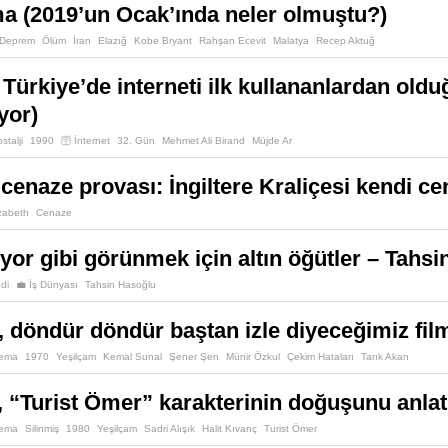
tma (2019’un Ocak’ında neler olmuştu?)
Deprem
Ölüm
İran
Elazığ
Kobe Bryant
Rahşan Ecevit
Malatya
Recep Aktuğ
 Türkiye’de interneti ilk kullananlardan old
yor)
stalji
1990
🛜 İnternet
32. Gün
Mehmet Ali Birand
Müjde Ar
 cenaze provası: İngiltere Kraliçesi kendi ce
izabeth
Cenaze
ıyor gibi görünmek için altın öğütler – Tahs
di
💼 İş Dünyası
Tahsin Hasoğlu
, döndür döndür baştan izle diyeceğimiz film
nema
1970
Yeşilçam
Kemal Sunal
Şener Şen
Münir Özkul
Çekim Hataları
Tarık Akan
k, “Turist Ömer” karakterinin doğuşunu anlat
nema
Silinmiş
1980
Yeşilçam
Sadri Alışık
Halit Kıvanç
Turist Ömer