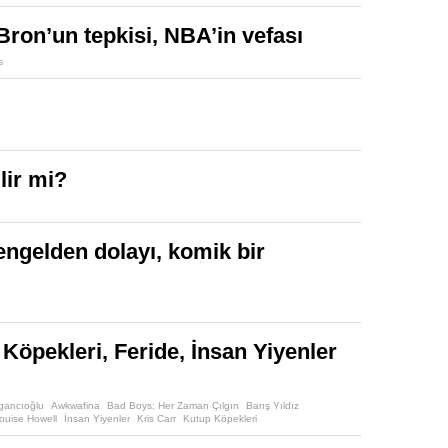
ron’un tepkisi, NBA’in vefası
s
lir mi?
engelden dolayı, komik bir
 Köpekleri, Feride, İnsan Yiyenler
rgancıoğlu
Awkwafina
Bad Boys: Her Zaman Çılgın
Barış Yıldız
uise Howell
İnsan Yiyenler
Kris Carr
Kutup Köpekleri
eman
Shuzhen Zhao
Sinan Divrik
Ümit Belen
Vanessa Hudgens
X Mayo