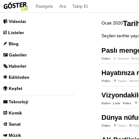
Rastgele
Ara
Takip Et
📹 Videolar
Tarih
Ocak 2020
☑️ Listeler
Seçilen tarihte yay
🪶 Blog
Paslı menge
🖼️ Galeriler
Video
🤸 Yetenek
Rest
🗞️ Haberler
Hayatınıza r
🌟 Editörden
Video
🐣 Yaşam
Hikmet
🌍 Keşfet
Vizyondakile
📟 Teknoloji
Galeri
Liste
Video
🎥
🤣 Komik
Dünya nüfus
🎨 Sanat
Video
🐣 Yaşam
📚 Bilg
🎺 Müzik