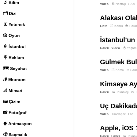
🔬 Bilim
Video
💾 Nostalji
1990
🗂️ Dizi
Alakası Ola
🤸 Yetenek
Liste
🤣 Komik
🎭 Paro
🎲 Oyun
İstanbul’un
🍦 İstanbul
Galeri
Video
🐣 Yaşam
🪧 Reklam
Gülmek Bula
🗺️ Seyahat
Video
🤣 Komik
🎨 San
💰 Ekonomi
Kimseye Ay
📐 Mimari
Galeri
📟 Teknoloji
✍️ T
🖼️ Çizim
Üç Dakikada
📸 Fotoğraf
Video
Timelapse
Fas
🍿 Animasyon
Apple, iOS 
🤦 Saçmalık
Galeri
Haber
📟 Teknolo