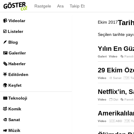
Rastgele
Ara
Takip Et
📹 Videolar
Tarih
Ekim 2017
☑️ Listeler
Seçilen tarihte yay
🪶 Blog
Yılın En Gü
🖼️ Galeriler
Galeri
Video
🎭 Parodi
🗞️ Haberler
29 Ekim Öze
🌟 Editörden
Video
🎨 Sanat
🇹🇷 Tü
🌍 Keşfet
Netflix’in,
📟 Teknoloji
Video
🗂️ Dizi
🎭 Parodi
🤣 Komik
Amerikalıla
🎨 Sanat
Video
🇺🇸 ABD
🇹🇷 Tü
🎺 Müzik