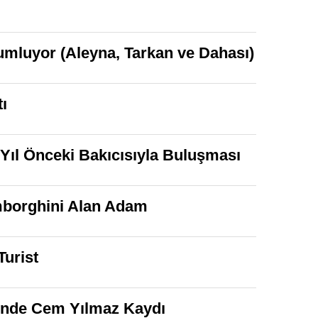
umluyor (Aleyna, Tarkan ve Dahası)
ı
ıl Önceki Bakıcısıyla Buluşması
amborghini Alan Adam
urist
inde Cem Yılmaz Kaydı