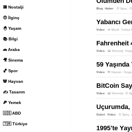
Ölümden Dön
💾 Nostalji
Blog
Haber
🤨 İlginç
Ö
🤨 İlginç
Yabancı Gen
🐣 Yaşam
Video
🎺 Müzik
Türkçe A
📚 Bilgi
Fahrenheit 
🚗 Araba
Video
📟 Teknoloji
Kita
🎥 Sinema
59 Yaşında
🏀 Spor
Video
🐼 Hayvan
Duygu
🐼 Hayvan
BitCoin Say
✍️ Tasarım
Video
📟 Teknoloji
🤨 İl
🍕 Yemek
Uçurumda, “
🇺🇸 ABD
Galeri
Video
🤨 İlginç
🇹🇷 Türkiye
1995’te Ya