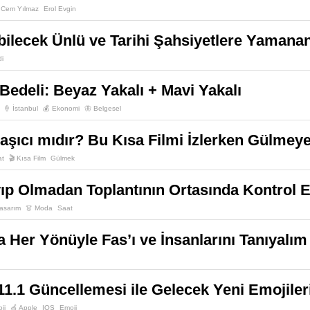
Cem Yılmaz
Erol Evgin
bilecek Ünlü ve Tarihi Şahsiyetlere Yaman
di
 Bedeli: Beyaz Yakalı + Mavi Yakalı
🍦 İstanbul
💰 Ekonomi
🦋 Belgesel
şıcı mıdır? Bu Kısa Filmi İzlerken Gülmeye
at
🎬 Kısa Film
Gülmek
ıp Olmadan Toplantının Ortasında Kontrol
asarım
👗 Moda
Saat
 Her Yönüyle Fas’ı ve İnsanlarını Tanıyalım
11.1 Güncellemesi ile Gelecek Yeni Emojileri
ji
🍏 Apple
IOS
Emoji