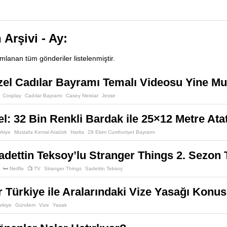
 Arşivi - Ay:
ımlanan tüm gönderiler listelenmiştir.
zel Cadılar Bayramı Temalı Videosu Yine Mu
Cosplay
Cadılar Bayramı
Casey Neistat
Jesse
l: 32 Bin Renkli Bardak ile 25×12 Metre Ata
rkiye
Mustafa Kemal Atatürk
Harita
29 Ekim Cumhuriyet Bayramı
 Sadettin Teksoy’lu Stranger Things 2. Sezon
🛏️ Netflix
📺 TV
Stranger Things
Sadettin Teksoy
r Türkiye ile Aralarındaki Vize Yasağı Ko
rkiye
Gündem
Vize
Yasak