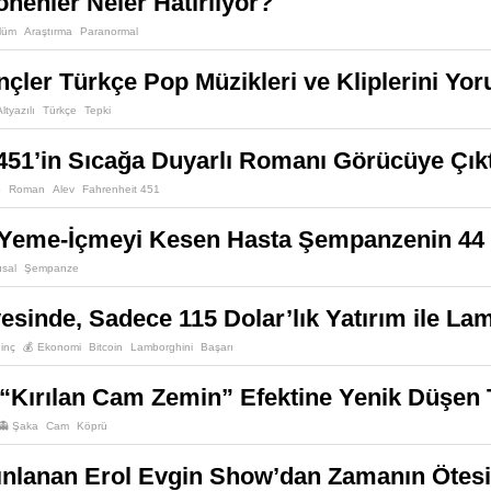
enler Neler Hatırlıyor?
lüm
Araştırma
Paranormal
çler Türkçe Pop Müzikleri ve Kliplerini Yor
ltyazılı
Türkçe
Tepki
451’in Sıcağa Duyarlı Romanı Görücüye Çıkt
p
Roman
Alev
Fahrenheit 451
 Yeme-İçmeyi Kesen Hasta Şempanzenin 44 Y
sal
Şempanze
esinde, Sadece 115 Dolar’lık Yatırım ile L
ginç
💰 Ekonomi
Bitcoin
Lamborghini
Başarı
Kırılan Cam Zemin” Efektine Yenik Düşen T
👻 Şaka
Cam
Köprü
yınlanan Erol Evgin Show’dan Zamanın Ötes