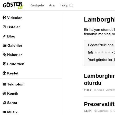
Rastgele
Ara
Takip Et
📹 Videolar
Lamborghi
☑️ Listeler
Bir İtalyan otomob
firmanın merkezi v
🪶 Blog
Göster'deki öne 
🖼️ Galeriler
5/5
★★★★★
· 
🗞️ Haberler
Yeni gönderileri
🌟 Editörden
🌍 Keşfet
Lamborghini
oturdu
📟 Teknoloji
Video
🚗 Araba
Lambor
🤣 Komik
🎨 Sanat
Prezervatif
Galeri
🤦 Saçmalık
👗 
🎺 Müzik