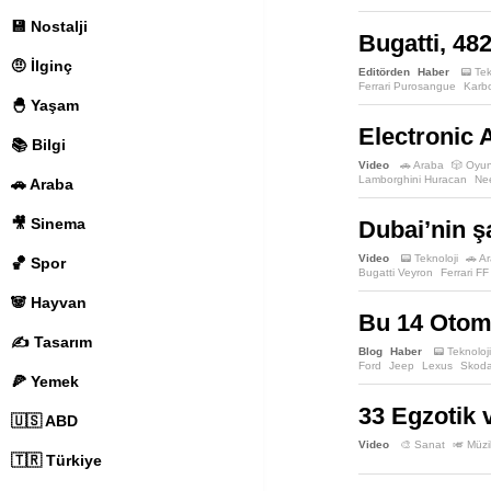
💾 Nostalji
Bugatti, 482
🤨 İlginç
Editörden
Haber
📟 Tek
Ferrari Purosangue
Karbo
🐣 Yaşam
Electronic 
📚 Bilgi
Video
🚗 Araba
🎲 Oyu
Lamborghini Huracan
Ne
🚗 Araba
🎥 Sinema
Dubai’nin şa
Video
📟 Teknoloji
🚗 A
🏀 Spor
Bugatti Veyron
Ferrari FF
🐼 Hayvan
Bu 14 Otomo
✍️ Tasarım
Blog
Haber
📟 Teknoloji
Ford
Jeep
Lexus
Skod
🍕 Yemek
Lancia
Maserati
Mini
R
33 Egzotik 
🇺🇸 ABD
Video
🎨 Sanat
🎺 Müzi
🇹🇷 Türkiye