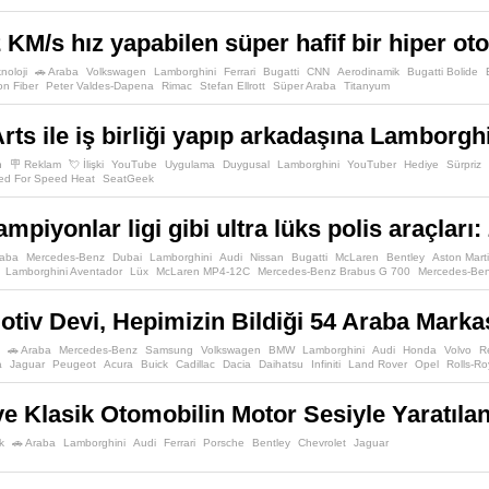
 KM/s hız yapabilen süper hafif bir hiper oto
noloji
🚗 Araba
Volkswagen
Lamborghini
Ferrari
Bugatti
CNN
Aerodinamik
Bugatti Bolide
n Fiber
Peter Valdes-Dapena
Rimac
Stefan Ellrott
Süper Araba
Titanyum
Arts ile iş birliği yapıp arkadaşına Lamborg
n
🪧 Reklam
💘 İlişki
YouTube
Uygulama
Duygusal
Lamborghini
YouTuber
Hediye
Sürpriz
ed For Speed Heat
SeatGeek
mpiyonlar ligi gibi ultra lüks polis araçları:
raba
Mercedes-Benz
Dubai
Lamborghini
Audi
Nissan
Bugatti
McLaren
Bentley
Aston Mart
Lamborghini Aventador
Lüx
McLaren MP4-12C
Mercedes-Benz Brabus G 700
Mercedes-Be
tiv Devi, Hepimizin Bildiği 54 Araba Marka
🚗 Araba
Mercedes-Benz
Samsung
Volkswagen
BMW
Lamborghini
Audi
Honda
Volvo
R
a
Jaguar
Peugeot
Acura
Buick
Cadillac
Dacia
Daihatsu
Infiniti
Land Rover
Opel
Rolls-R
am
Smart
Tata
The London Taxi Company
Vauxhall
Wuling Motors
ve Klasik Otomobilin Motor Sesiyle Yaratıla
k
🚗 Araba
Lamborghini
Audi
Ferrari
Porsche
Bentley
Chevrolet
Jaguar