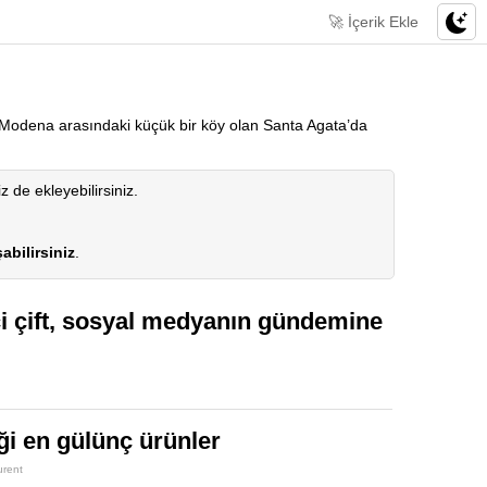
🚀 İçerik Ekle
e Modena arasındaki küçük bir köy olan Santa Agata’da
iz de ekleyebilirsiniz.
abilirsiniz
.
i çift, sosyal medyanın gündemine
ği en gülünç ürünler
urent