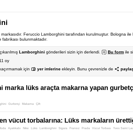
ni
il markasıdır. Feruccio Lamborghini tarafından kurulmuştur. Bologna il
e fabrikası bulunmaktadır.
çıkarılmış
Lamborghini
gönderileri sizin için derlendi.
Bu form
ile s
11 oy
 kaçırmamak için
yer imlerine
ekleyin. Bunu çevrenizle de
paylaş
 marka lüks araçta makarna yapan gurbetç
ghini
Gurbetçi
Makarna
Çift
ten vücut torbalarına: Lüks markaların üretti
Moda
Ayakkabı
Nike
Lüks
Lamborghini
Sigara
Fransız
Prada
Vücut Torbası
Yves Saint La