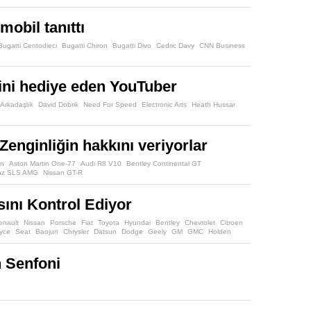
mobil tanıttı
Bugatti Centodieci
Bugatti Chiron
Bugatti Divo
Cedric Davy
CNN Business
hini hediye eden YouTuber
Arkadaşlık
David Dobrik
Need For Speed
Electronic Arts
Heath Hussar
 Zenginliğin hakkını veriyorlar
in
Aston Martin One-77
Audi R8 V10
Bentley Continental GT
nz SLS AMG
Nissan GT-R
sını Kontrol Ediyor
enault
Nissan
Porsche
Fiat
Toyota
Hyundai
Bentley
Chevrolet
Citroen
oyce
Seat
Baojun
Chrysler
Datsun
Dodge
Geely
GM
GMC
Holden
n Senfoni