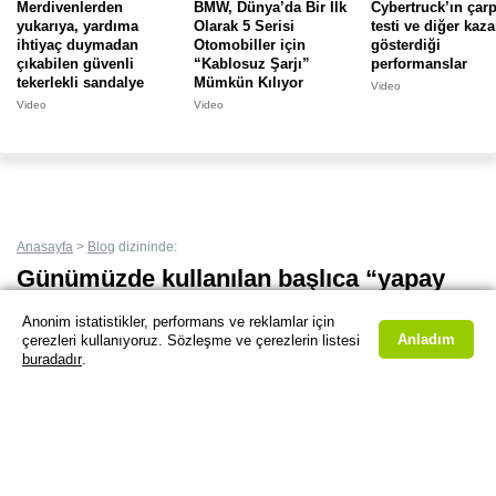
Merdivenlerden
BMW, Dünya’da Bir İlk
Cybertruck’ın çar
yukarıya, yardıma
Olarak 5 Serisi
testi ve diğer kaz
Bu Gönderiyi Raporla
ihtiyaç duymadan
Otomobiller için
gösterdiği
Hata veya kötüye kullanım varsa bize bildirin.
çıkabilen güvenli
“Kablosuz Şarjı”
performanslar
tekerlekli sandalye
Mümkün Kılıyor
Video
Göster'de bunun gibi binlerce içerik bulunmaktadır. Yenilerini kaçırmamak için
Video
Video
butonuna basarak
yer imlerine
veya mobil cihazınızın ana ekranına
uygulama
gibi
ekleyebilirsiniz.
Anasayfa
>
Blog
dizininde:
Günümüzde kullanılan başlıca “yapay
zeka” aracı türleri ve bu teknolojinin
Anonim istatistikler, performans ve reklamlar için
geleceği
Anladım
çerezleri kullanıyoruz. Sözleşme ve çerezlerin listesi
buradadır
.
06.12.2022 11:51 - Güncellendi: 15.01.2024 15:40
5/5
★★★★★
· 56 Oy
Paylaş
WhatsApp ile
X'te
Fb'ta
Yapay zeka
, insanların yaptıkları işleri yapabilen ve