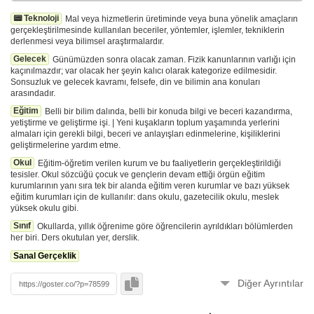
📟 Teknoloji
Mal veya hizmetlerin üretiminde veya buna yönelik amaçların
gerçekleştirilmesinde kullanılan beceriler, yöntemler, işlemler, tekniklerin
derlenmesi veya bilimsel araştırmalardır.
Gelecek
Günümüzden sonra olacak zaman. Fizik kanunlarının varlığı için
kaçınılmazdır; var olacak her şeyin kalıcı olarak kategorize edilmesidir.
Sonsuzluk ve gelecek kavramı, felsefe, din ve bilimin ana konuları
arasındadır.
Eğitim
Belli bir bilim dalında, belli bir konuda bilgi ve beceri kazandırma,
yetiştirme ve geliştirme işi. | Yeni kuşakların toplum yaşamında yerlerini
almaları için gerekli bilgi, beceri ve anlayışları edinmelerine, kişiliklerini
geliştirmelerine yardım etme.
Okul
Eğitim-öğretim verilen kurum ve bu faaliyetlerin gerçekleştirildiği
tesisler. Okul sözcüğü çocuk ve gençlerin devam ettiği örgün eğitim
kurumlarının yanı sıra tek bir alanda eğitim veren kurumlar ve bazı yüksek
eğitim kurumları için de kullanılır: dans okulu, gazetecilik okulu, meslek
yüksek okulu gibi.
Sınıf
Okullarda, yıllık öğrenime göre öğrencilerin ayrıldıkları bölümlerden
her biri. Ders okutulan yer, derslik.
Sanal Gerçeklik
Diğer Ayrıntılar
🚀
Bu form
ile oturum açmadan eklendi.