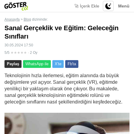
🚀 İçerik Ekle
Menü
Anasayfa
>
Blog
dizininde:
Sanal Gerçeklik ve Eğitim: Geleceğin
Sınıfları
30.05.2024 17:50
5/5
★★★★★
· 2 Oy
Paylaş
WhatsApp ile
X'te
Fb'ta
Teknolojinin hızla ilerlemesi, eğitim alanında da büyük
değişimlere yol açıyor. Sanal gerçeklik (VR), eğitimde
yenilikçi bir yaklaşım olarak öne çıkıyor. Bu makalede,
sanal gerçeklik teknolojisinin eğitimdeki rolünü ve
geleceğin sınıflarını nasıl şekillendirdiğini keşfedeceğiz.