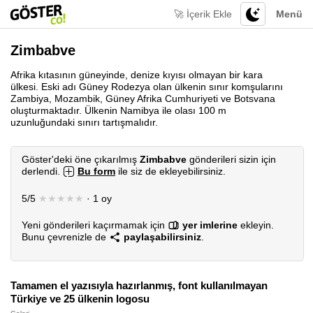
🚀 İçerik Ekle
Menü
Zimbabve
Afrika kıtasının güneyinde, denize kıyısı olmayan bir kara
ülkesi. Eski adı Güney Rodezya olan ülkenin sınır komşularını
Zambiya, Mozambik, Güney Afrika Cumhuriyeti ve Botsvana
oluşturmaktadır. Ülkenin Namibya ile olası 100 m
uzunluğundaki sınırı tartışmalıdır.
Göster'deki öne çıkarılmış
Zimbabve
gönderileri sizin için
derlendi.
Bu form
ile siz de ekleyebilirsiniz.
5/5
★★★★★
· 1 oy
Yeni gönderileri kaçırmamak için
yer imlerine
ekleyin.
Bunu çevrenizle de
paylaşabilirsiniz
.
Tamamen el yazısıyla hazırlanmış, font kullanılmayan
Türkiye ve 25 ülkenin logosu