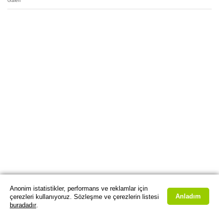
Galeri
Anonim istatistikler, performans ve reklamlar için
Anladım
çerezleri kullanıyoruz. Sözleşme ve çerezlerin listesi
buradadır
.