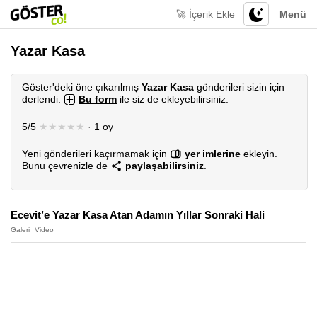
🚀 İçerik Ekle
Menü
Yazar Kasa
Göster'deki öne çıkarılmış
Yazar Kasa
gönderileri sizin için
derlendi.
Bu form
ile siz de ekleyebilirsiniz.
5/5
★★★★★
· 1 oy
Yeni gönderileri kaçırmamak için
yer imlerine
ekleyin.
Bunu çevrenizle de
paylaşabilirsiniz
.
Ecevit’e Yazar Kasa Atan Adamın Yıllar Sonraki Hali
Galeri
Video