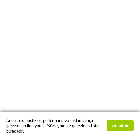
Anonim istatistikler, performans ve reklamlar için
Anladım
çerezleri kullanıyoruz. Sözleşme ve çerezlerin listesi
buradadır
.