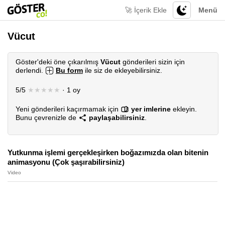
🚀 İçerik Ekle
Menü
Vücut
Göster'deki öne çıkarılmış
Vücut
gönderileri sizin için
derlendi.
Bu form
ile siz de ekleyebilirsiniz.
5/5
★★★★★
· 1 oy
Yeni gönderileri kaçırmamak için
yer imlerine
ekleyin.
Bunu çevrenizle de
paylaşabilirsiniz
.
Yutkunma işlemi gerçekleşirken boğazımızda olan bitenin
animasyonu (Çok şaşırabilirsiniz)
Video