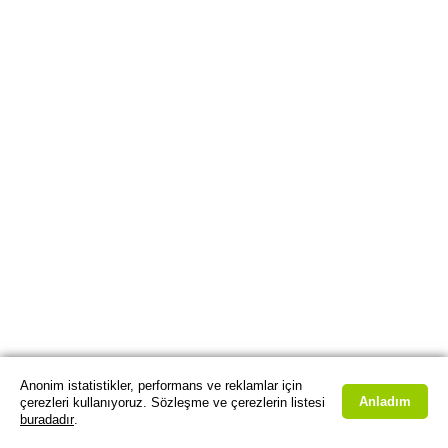
Anonim istatistikler, performans ve reklamlar için
Anladım
çerezleri kullanıyoruz. Sözleşme ve çerezlerin listesi
buradadır
.