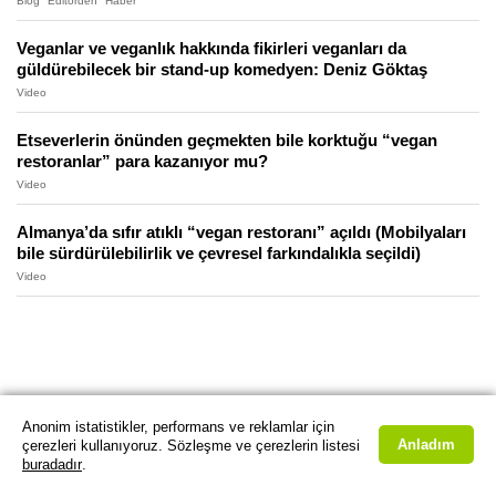
Blog
Editörden
Haber
Veganlar ve veganlık hakkında fikirleri veganları da
güldürebilecek bir stand-up komedyen: Deniz Göktaş
Video
Etseverlerin önünden geçmekten bile korktuğu “vegan
restoranlar” para kazanıyor mu?
Video
Almanya’da sıfır atıklı “vegan restoranı” açıldı (Mobilyaları
bile sürdürülebilirlik ve çevresel farkındalıkla seçildi)
Video
Anonim istatistikler, performans ve reklamlar için
Anladım
çerezleri kullanıyoruz. Sözleşme ve çerezlerin listesi
buradadır
.