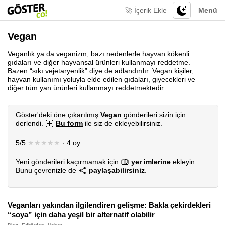
🚀 İçerik Ekle
Menü
Vegan
Veganlık ya da veganizm, bazı nedenlerle hayvan kökenli
gıdaları ve diğer hayvansal ürünleri kullanmayı reddetme.
Bazen “sıkı vejetaryenlik” diye de adlandırılır. Vegan kişiler,
hayvan kullanımı yoluyla elde edilen gıdaları, giyecekleri ve
diğer tüm yan ürünleri kullanmayı reddetmektedir.
Göster'deki öne çıkarılmış
Vegan
gönderileri sizin için
derlendi.
Bu form
ile siz de ekleyebilirsiniz.
5/5
★★★★★
· 4 oy
Yeni gönderileri kaçırmamak için
yer imlerine
ekleyin.
Bunu çevrenizle de
paylaşabilirsiniz
.
Veganları yakından ilgilendiren gelişme: Bakla çekirdekleri
“soya” için daha yeşil bir alternatif olabilir