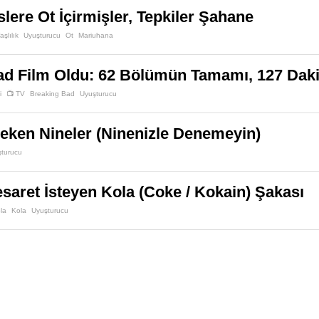
slere Ot İçirmişler, Tepkiler Şahane
aşlılık
Uyuşturucu
Ot
Mariuhana
ad Film Oldu: 62 Bölümün Tamamı, 127 Daki
i
📺 TV
Breaking Bad
Uyuşturucu
Çeken Nineler (Ninenizle Denemeyin)
turucu
esaret İsteyen Kola (Coke / Kokain) Şakası
la
Kola
Uyuşturucu