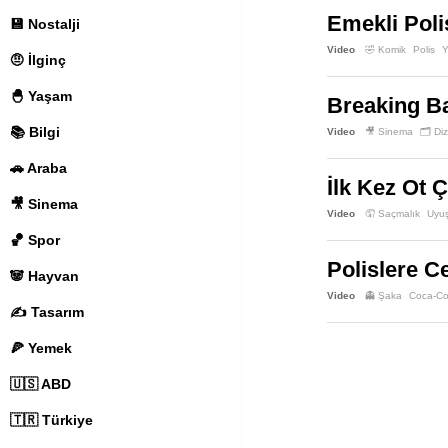
Emekli Poli
💾 Nostalji
Video
🤣 Komik
Polis
Y
🤨 İlginç
🐣 Yaşam
Breaking B
📚 Bilgi
Video
🎥 Sinema
🗂️ Diz
🚗 Araba
İlk Kez Ot 
🎥 Sinema
Video
🤦 Saçmalık
Uyuş
🏀 Spor
Polislere C
🐼 Hayvan
Video
👻 Şaka
Coca-Co
✍️ Tasarım
🍕 Yemek
🇺🇸 ABD
🇹🇷 Türkiye