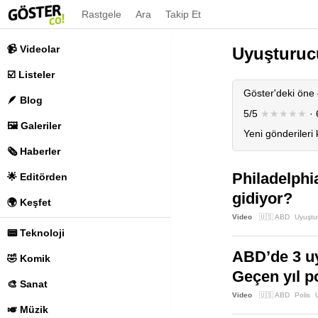
Rastgele
Ara
Takip Et
📹 Videolar
Uyuşturuc
☑️ Listeler
Göster'deki öne 
🪶 Blog
5/5
★★★★★
· 
🖼️ Galeriler
Yeni gönderileri
🗞️ Haberler
Philadelphi
🌟 Editörden
gidiyor?
🌍 Keşfet
Video
🇺🇸 ABD
Uyuştu
📟 Teknoloji
ABD’de 3 uy
🤣 Komik
Geçen yıl po
🎨 Sanat
Video
🇺🇸 ABD
Polis
🎺 Müzik