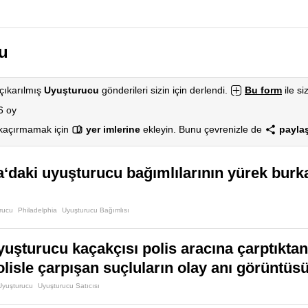
u
çıkarılmış
Uyuşturucu
gönderileri sizin için derlendi.
Bu form
ile si
6 oy
 kaçırmamak için
yer imlerine
ekleyin. Bunu çevrenizle de
paylaş
a‘daki uyuşturucu bağımlılarının yürek bur
rucu
Philadelphia
Uyuşturucu Bağımlısı
uşturucu kaçakçısı polis aracına çarptıktan 
lisle çarpışan suçluların olay anı görüntüsü
Uyuşturucu
Uyuşturucu Satıcısı