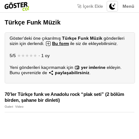
🚀 İçerik Ekle
Menü
Türkçe Funk Müzik
Göster'deki öne çıkarılmış
Türkçe Funk Müzik
gönderileri
sizin için derlendi.
Bu form
ile siz de ekleyebilirsiniz.
5/5
★★★★★
· 1 oy
Yeni gönderileri kaçırmamak için
yer imlerine
ekleyin.
Bunu çevrenizle de
paylaşabilirsiniz
.
70’ler Türkçe funk ve Anadolu rock “plak seti” (2 bölüm
birden, şahane bir dinleti)
Galeri
Video