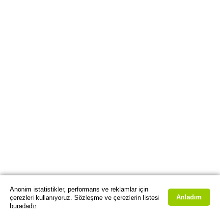
Anonim istatistikler, performans ve reklamlar için
Anladım
çerezleri kullanıyoruz. Sözleşme ve çerezlerin listesi
buradadır
.