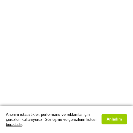
Anonim istatistikler, performans ve reklamlar için
Anladım
çerezleri kullanıyoruz. Sözleşme ve çerezlerin listesi
buradadır
.