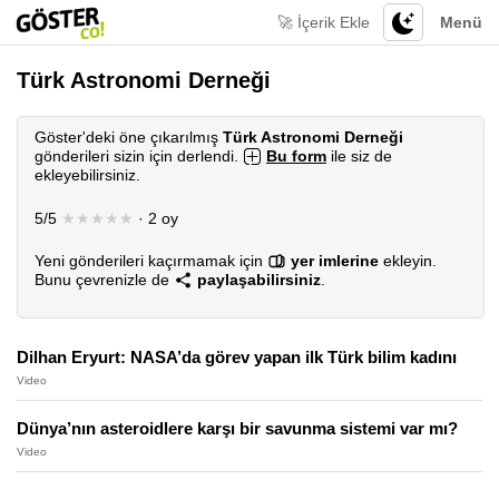
🚀 İçerik Ekle
Menü
Türk Astronomi Derneği
Göster'deki öne çıkarılmış
Türk Astronomi Derneği
gönderileri sizin için derlendi.
Bu form
ile siz de
ekleyebilirsiniz.
5/5
★★★★★
· 2 oy
Yeni gönderileri kaçırmamak için
yer imlerine
ekleyin.
Bunu çevrenizle de
paylaşabilirsiniz
.
Dilhan Eryurt: NASA’da görev yapan ilk Türk bilim kadını
Video
Dünya’nın asteroidlere karşı bir savunma sistemi var mı?
Video