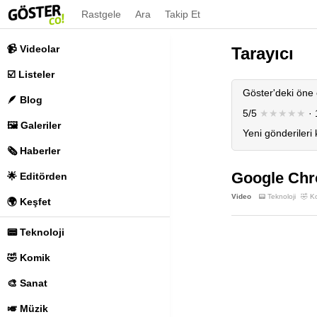
Rastgele
Ara
Takip Et
📹 Videolar
Tarayıcı
☑️ Listeler
Göster'deki öne 
🪶 Blog
5/5
★★★★★
· 
🖼️ Galeriler
Yeni gönderileri
🗞️ Haberler
Google Chro
🌟 Editörden
Video
📟 Teknoloji
🤣 K
🌍 Keşfet
📟 Teknoloji
🤣 Komik
🎨 Sanat
🎺 Müzik