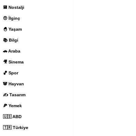
💾 Nostalji
🤨 İlginç
🐣 Yaşam
📚 Bilgi
🚗 Araba
🎥 Sinema
🏀 Spor
🐼 Hayvan
✍️ Tasarım
🍕 Yemek
🇺🇸 ABD
🇹🇷 Türkiye