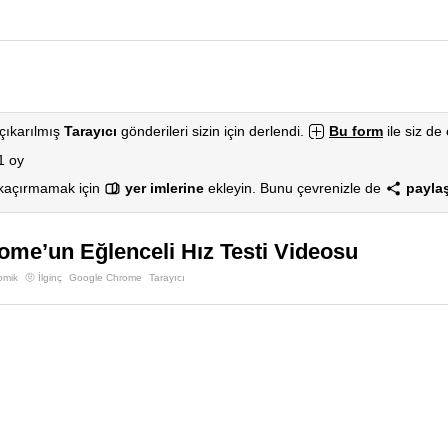
çıkarılmış
Tarayıcı
gönderileri sizin için derlendi.
Bu form
ile siz de 
1 oy
 kaçırmamak için
yer imlerine
ekleyin. Bunu çevrenizle de
paylaş
me’un Eğlenceli Hız Testi Videosu
omik
🤨 İlginç
Google Chrome
Tarayıcı