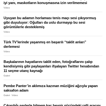
iyi yanı, maskotların konuşmasına izin verilmemesi
Video
Uyuyan bu adamın horlaması tenis maçı sesi çıkıyormuş
gibi duyuluyor: Oğulları da uslu durmayıp bu sesi
görüntülerle desteklemiş
Video
Türk TV’lerinde yaşanmış en başarılı “taklit anları”
derlemesi
Video
Başkalarının hayatlarını taklit eden, fotoğraflarını çalıp
kendisiymiş gibi paylaşanları ifşalayan Twitter hesabından
11 seçme utanç kaynağı
Galeri
Pembe Panter’in aklımıza kazınan müziğini ağzıyla yapan
saksafon adam
Galeri
Video
Çıkardığı seslerle bilmem kaç beygir gücündeki ralli aracını