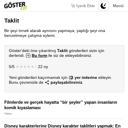
🚀 İçerik Ekle
Menü
Taklit
Bir şeyi örnek alarak aynısını yapmaya, yaptığı şeyi ona
benzetmeye çalışma eylemi.
Göster'deki öne çıkarılmış
Taklit
gönderileri sizin için
derlendi.
Bu form
ile siz de ekleyebilirsiniz.
5/5
★★★★★
· 22 oy
Yeni gönderileri kaçırmamak için
yer imlerine
ekleyin.
Bunu çevrenizle de
paylaşabilirsiniz
.
Filmlerde ve gerçek hayatta “bir şeyler” yapan insanların
komik kıyaslaması
Video
Disney karakterlerine Disney karakter taklitleri yapmak: En