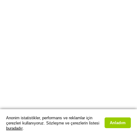
Anonim istatistikler, performans ve reklamlar için
Anladım
çerezleri kullanıyoruz. Sözleşme ve çerezlerin listesi
buradadır
.