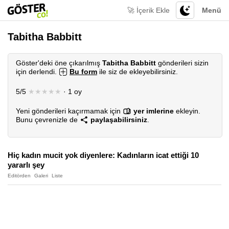
🚀 İçerik Ekle
Menü
Tabitha Babbitt
Göster'deki öne çıkarılmış
Tabitha Babbitt
gönderileri sizin
için derlendi.
Bu form
ile siz de ekleyebilirsiniz.
5/5
★★★★★
· 1 oy
Yeni gönderileri kaçırmamak için
yer imlerine
ekleyin.
Bunu çevrenizle de
paylaşabilirsiniz
.
Hiç kadın mucit yok diyenlere: Kadınların icat ettiği 10
yararlı şey
Editörden
Galeri
Liste