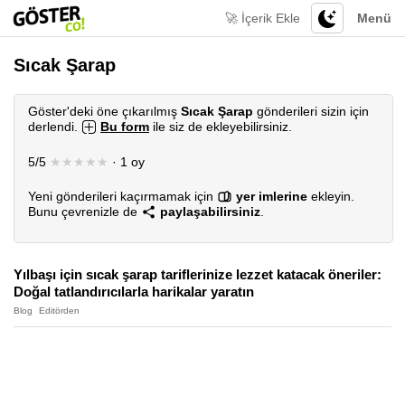
🚀 İçerik Ekle
Menü
Sıcak Şarap
Göster'deki öne çıkarılmış
Sıcak Şarap
gönderileri sizin için
derlendi.
Bu form
ile siz de ekleyebilirsiniz.
5/5
★★★★★
· 1 oy
Yeni gönderileri kaçırmamak için
yer imlerine
ekleyin.
Bunu çevrenizle de
paylaşabilirsiniz
.
Yılbaşı için sıcak şarap tariflerinize lezzet katacak öneriler:
Doğal tatlandırıcılarla harikalar yaratın
Blog
Editörden