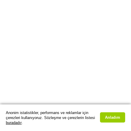
Anonim istatistikler, performans ve reklamlar için
Anladım
çerezleri kullanıyoruz. Sözleşme ve çerezlerin listesi
buradadır
.