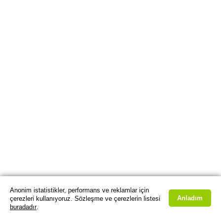
Anonim istatistikler, performans ve reklamlar için
Anladım
çerezleri kullanıyoruz. Sözleşme ve çerezlerin listesi
buradadır
.