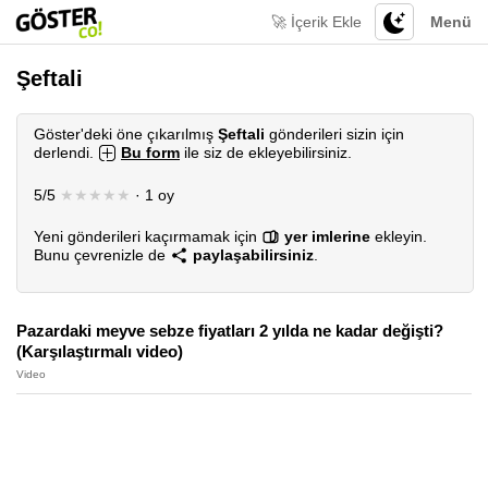
🚀 İçerik Ekle
Menü
Şeftali
Göster'deki öne çıkarılmış
Şeftali
gönderileri sizin için
derlendi.
Bu form
ile siz de ekleyebilirsiniz.
5/5
★★★★★
· 1 oy
Yeni gönderileri kaçırmamak için
yer imlerine
ekleyin.
Bunu çevrenizle de
paylaşabilirsiniz
.
Pazardaki meyve sebze fiyatları 2 yılda ne kadar değişti?
(Karşılaştırmalı video)
Video