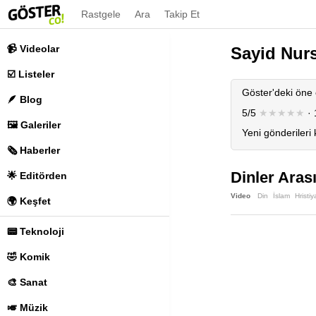
Rastgele
Ara
Takip Et
📹 Videolar
Sayid Nurs
☑️ Listeler
Göster'deki öne 
🪶 Blog
5/5
★★★★★
· 
🖼️ Galeriler
Yeni gönderileri
🗞️ Haberler
Dinler Aras
🌟 Editörden
Video
Din
İslam
Hristiy
🌍 Keşfet
📟 Teknoloji
🤣 Komik
🎨 Sanat
🎺 Müzik