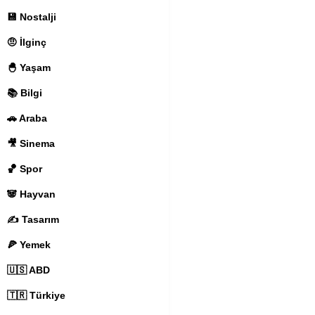
💾 Nostalji
🤨 İlginç
🐣 Yaşam
📚 Bilgi
🚗 Araba
🎥 Sinema
🏀 Spor
🐼 Hayvan
✍️ Tasarım
🍕 Yemek
🇺🇸 ABD
🇹🇷 Türkiye