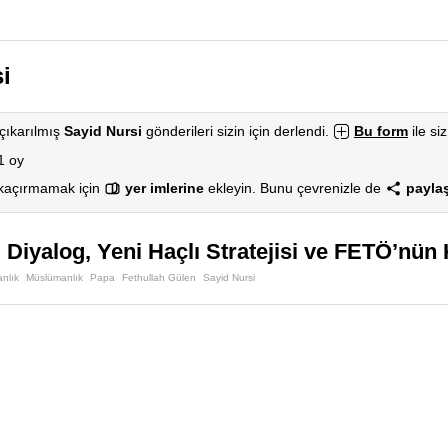
i
çıkarılmış
Sayid Nursi
gönderileri sizin için derlendi.
Bu form
ile siz
1 oy
 kaçırmamak için
yer imlerine
ekleyin. Bunu çevrenizle de
paylaş
ı Diyalog, Yeni Haçlı Stratejisi ve FETÖ’nün
anlık
Müslümanlık
Papa
Fethullah Gülen
Sayid Nursi