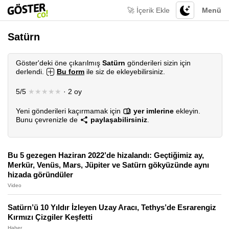
🚀 İçerik Ekle
Menü
Satürn
Göster'deki öne çıkarılmış
Satürn
gönderileri sizin için
derlendi.
Bu form
ile siz de ekleyebilirsiniz.
5/5
★★★★★
· 2 oy
Yeni gönderileri kaçırmamak için
yer imlerine
ekleyin.
Bunu çevrenizle de
paylaşabilirsiniz
.
Bu 5 gezegen Haziran 2022’de hizalandı: Geçtiğimiz ay,
Merkür, Venüs, Mars, Jüpiter ve Satürn gökyüzünde aynı
hizada göründüler
Video
Satürn’ü 10 Yıldır İzleyen Uzay Aracı, Tethys’de Esrarengiz
Kırmızı Çizgiler Keşfetti
Haber