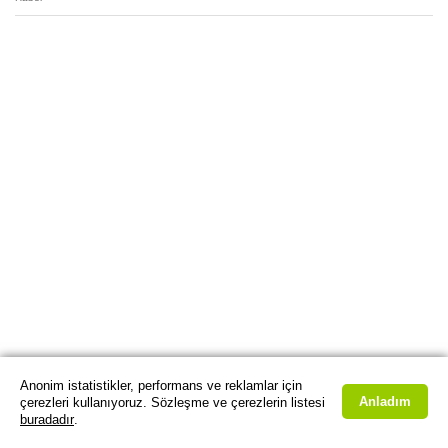
Anonim istatistikler, performans ve reklamlar için
Anladım
çerezleri kullanıyoruz. Sözleşme ve çerezlerin listesi
buradadır
.