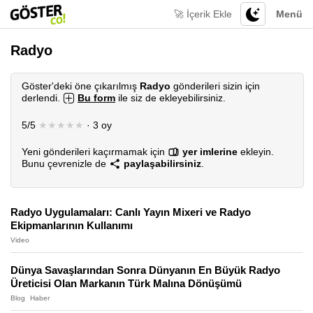
🚀 İçerik Ekle
Menü
Radyo
Göster'deki öne çıkarılmış
Radyo
gönderileri sizin için
derlendi.
Bu form
ile siz de ekleyebilirsiniz.
5/5
★★★★★
· 3 oy
Yeni gönderileri kaçırmamak için
yer imlerine
ekleyin.
Bunu çevrenizle de
paylaşabilirsiniz
.
Radyo Uygulamaları: Canlı Yayın Mixeri ve Radyo
Ekipmanlarının Kullanımı
Video
Dünya Savaşlarından Sonra Dünyanın En Büyük Radyo
Üreticisi Olan Markanın Türk Malına Dönüşümü
Blog
Haber