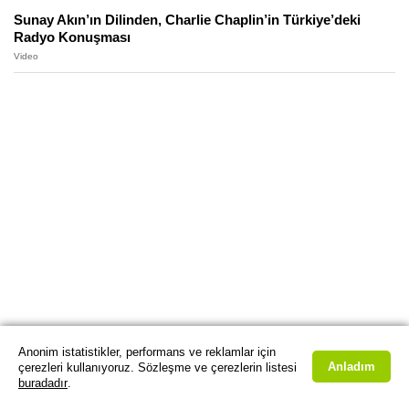
Sunay Akın’ın Dilinden, Charlie Chaplin’in Türkiye’deki
Radyo Konuşması
Video
Anonim istatistikler, performans ve reklamlar için
Anladım
çerezleri kullanıyoruz. Sözleşme ve çerezlerin listesi
buradadır
.