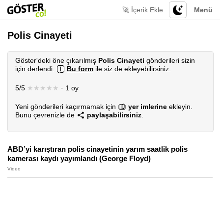
🚀 İçerik Ekle
Menü
Polis Cinayeti
Göster'deki öne çıkarılmış
Polis Cinayeti
gönderileri sizin
için derlendi.
Bu form
ile siz de ekleyebilirsiniz.
5/5
★★★★★
· 1 oy
Yeni gönderileri kaçırmamak için
yer imlerine
ekleyin.
Bunu çevrenizle de
paylaşabilirsiniz
.
ABD’yi karıştıran polis cinayetinin yarım saatlik polis
kamerası kaydı yayımlandı (George Floyd)
Video