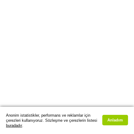
Anonim istatistikler, performans ve reklamlar için
Anladım
çerezleri kullanıyoruz. Sözleşme ve çerezlerin listesi
buradadır
.