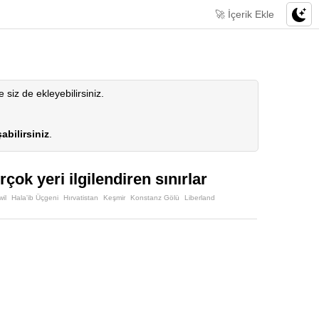
🚀 İçerik Ekle
e siz de ekleyebilirsiniz.
abilirsiniz
.
çok yeri ilgilendiren sınırlar
wil
Hala'ib Üçgeni
Hırvatistan
Keşmir
Konstanz Gölü
Liberland