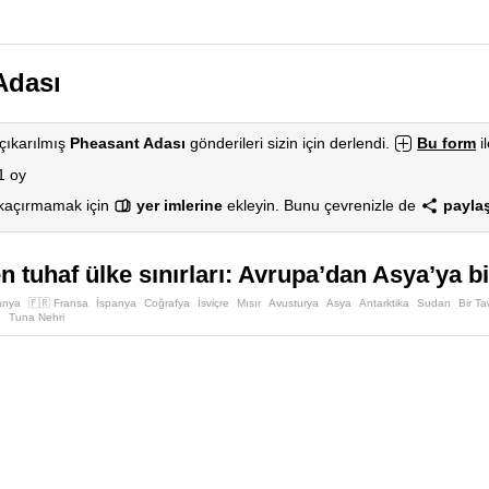
Adası
çıkarılmış
Pheasant Adası
gönderileri sizin için derlendi.
Bu form
il
1 oy
 kaçırmamak için
yer imlerine
ekleyin. Bunu çevrenizle de
paylaş
 tuhaf ülke sınırları: Avrupa’dan Asya’ya bir
anya
🇫🇷 Fransa
İspanya
Coğrafya
İsviçre
Mısır
Avusturya
Asya
Antarktika
Sudan
Bir Ta
n
Tuna Nehri