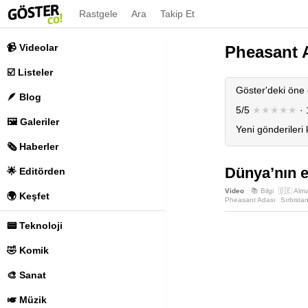
Rastgele
Ara
Takip Et
📹 Videolar
Pheasant 
☑️ Listeler
Göster'deki öne 
🪶 Blog
5/5
★★★★★
· 
🖼️ Galeriler
Yeni gönderileri
🗞️ Haberler
Dünya’nın en
🌟 Editörden
Video
📚 Bilgi
🇩🇪 Alm
🌍 Keşfet
Pheasant Adası
Sırbista
📟 Teknoloji
🤣 Komik
🎨 Sanat
🎺 Müzik