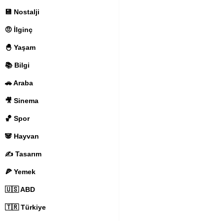
💾 Nostalji
🤨 İlginç
🐣 Yaşam
📚 Bilgi
🚗 Araba
🎥 Sinema
🏀 Spor
🐼 Hayvan
✍️ Tasarım
🍕 Yemek
🇺🇸 ABD
🇹🇷 Türkiye