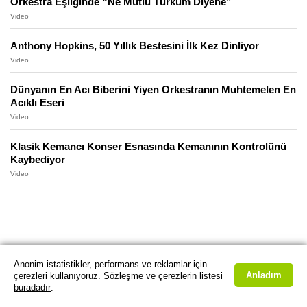
Orkestra Eşliğinde “Ne Mutlu Türküm Diyene”
Video
Anthony Hopkins, 50 Yıllık Bestesini İlk Kez Dinliyor
Video
Dünyanın En Acı Biberini Yiyen Orkestranın Muhtemelen En
Acıklı Eseri
Video
Klasik Kemancı Konser Esnasında Kemanının Kontrolünü
Kaybediyor
Video
Anonim istatistikler, performans ve reklamlar için
Anladım
çerezleri kullanıyoruz. Sözleşme ve çerezlerin listesi
buradadır
.