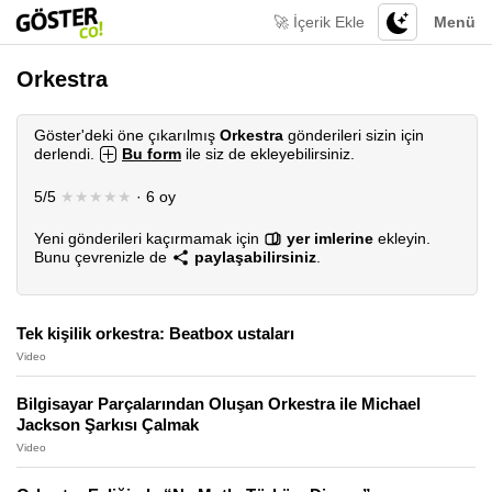
🚀 İçerik Ekle
Menü
Orkestra
Göster'deki öne çıkarılmış
Orkestra
gönderileri sizin için
derlendi.
Bu form
ile siz de ekleyebilirsiniz.
5/5
★★★★★
· 6 oy
Yeni gönderileri kaçırmamak için
yer imlerine
ekleyin.
Bunu çevrenizle de
paylaşabilirsiniz
.
Tek kişilik orkestra: Beatbox ustaları
Video
Bilgisayar Parçalarından Oluşan Orkestra ile Michael
Jackson Şarkısı Çalmak
Video