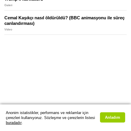
Galeri
Cemal Kaşıkçı nasıl öldürüldü? (BBC animasyonu ile süreç
canlandırması)
Video
Anonim istatistikler, performans ve reklamlar için
Anladım
çerezleri kullanıyoruz. Sözleşme ve çerezlerin listesi
buradadır
.