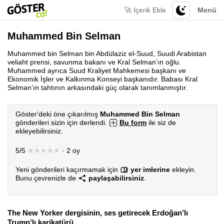
🚀 İçerik Ekle
Menü
Muhammed Bin Selman
Muhammed bin Selman bin Abdülaziz el-Suud, Suudi Arabistan
veliaht prensi, savunma bakanı ve Kral Selman’ın oğlu.
Muhammed ayrıca Suud Kraliyet Mahkemesi başkanı ve
Ekonomik İşler ve Kalkınma Konseyi başkanıdır. Babası Kral
Selman’ın tahtının arkasındaki güç olarak tanımlanmıştır.
Göster'deki öne çıkarılmış
Muhammed Bin Selman
gönderileri sizin için derlendi.
Bu form
ile siz de
ekleyebilirsiniz.
5/5
★★★★★
· 2 oy
Yeni gönderileri kaçırmamak için
yer imlerine
ekleyin.
Bunu çevrenizle de
paylaşabilirsiniz
.
The New Yorker dergisinin, ses getirecek Erdoğan’lı
Trump’lı karikatürü