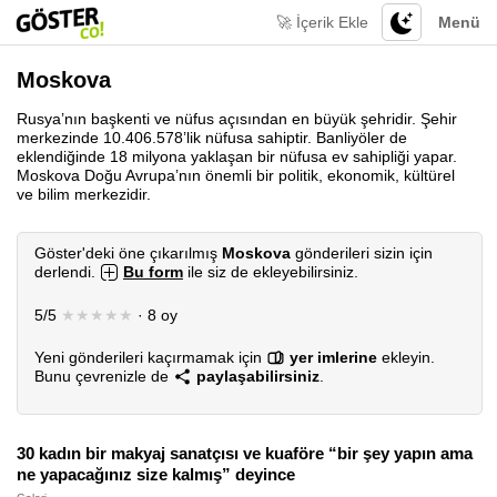
🚀 İçerik Ekle
Menü
Moskova
Rusya’nın başkenti ve nüfus açısından en büyük şehridir. Şehir
merkezinde 10.406.578’lik nüfusa sahiptir. Banliyöler de
eklendiğinde 18 milyona yaklaşan bir nüfusa ev sahipliği yapar.
Moskova Doğu Avrupa’nın önemli bir politik, ekonomik, kültürel
ve bilim merkezidir.
Göster'deki öne çıkarılmış
Moskova
gönderileri sizin için
derlendi.
Bu form
ile siz de ekleyebilirsiniz.
5/5
★★★★★
· 8 oy
Yeni gönderileri kaçırmamak için
yer imlerine
ekleyin.
Bunu çevrenizle de
paylaşabilirsiniz
.
30 kadın bir makyaj sanatçısı ve kuaföre “bir şey yapın ama
ne yapacağınız size kalmış” deyince