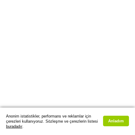
Anonim istatistikler, performans ve reklamlar için
Anladım
çerezleri kullanıyoruz. Sözleşme ve çerezlerin listesi
buradadır
.