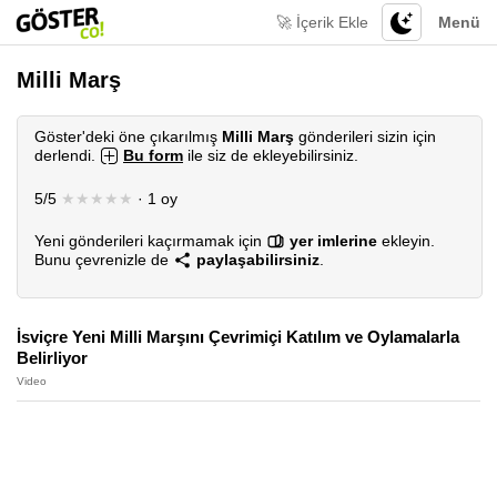
🚀 İçerik Ekle
Menü
Milli Marş
Göster'deki öne çıkarılmış
Milli Marş
gönderileri sizin için
derlendi.
Bu form
ile siz de ekleyebilirsiniz.
5/5
★★★★★
· 1 oy
Yeni gönderileri kaçırmamak için
yer imlerine
ekleyin.
Bunu çevrenizle de
paylaşabilirsiniz
.
İsviçre Yeni Milli Marşını Çevrimiçi Katılım ve Oylamalarla
Belirliyor
Video