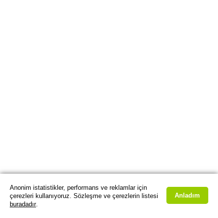
Anonim istatistikler, performans ve reklamlar için
Anladım
çerezleri kullanıyoruz. Sözleşme ve çerezlerin listesi
buradadır
.