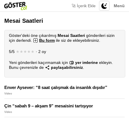
🚀 İçerik Ekle
Menü
Mesai Saatleri
Göster'deki öne çıkarılmış
Mesai Saatleri
gönderileri sizin
için derlendi.
Bu form
ile siz de ekleyebilirsiniz.
5/5
★★★★★
· 2 oy
Yeni gönderileri kaçırmamak için
yer imlerine
ekleyin.
Bunu çevrenizle de
paylaşabilirsiniz
.
Enver Aysever: “8 saat çalışmak da insanlık dışıdır”
Video
Çin “sabah 9 – akşam 9” mesaisini tartışıyor
Video