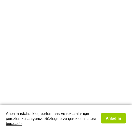
Anonim istatistikler, performans ve reklamlar için
Anladım
çerezleri kullanıyoruz. Sözleşme ve çerezlerin listesi
buradadır
.