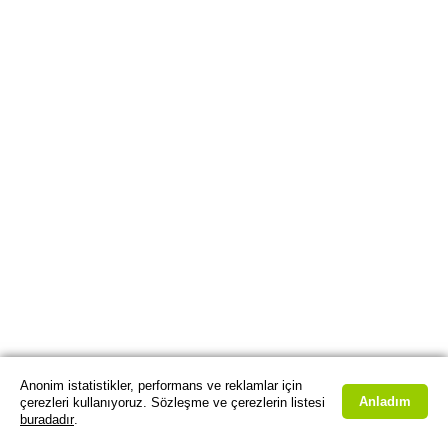
Anonim istatistikler, performans ve reklamlar için
Anladım
çerezleri kullanıyoruz. Sözleşme ve çerezlerin listesi
buradadır
.