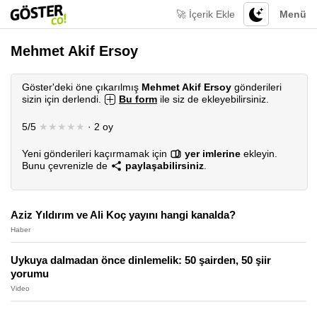
🚀 İçerik Ekle
Menü
Mehmet Akif Ersoy
Göster'deki öne çıkarılmış
Mehmet Akif Ersoy
gönderileri
sizin için derlendi.
Bu form
ile siz de ekleyebilirsiniz.
5/5
★★★★★
· 2 oy
Yeni gönderileri kaçırmamak için
yer imlerine
ekleyin.
Bunu çevrenizle de
paylaşabilirsiniz
.
Aziz Yıldırım ve Ali Koç yayını hangi kanalda?
Haber
Uykuya dalmadan önce dinlemelik: 50 şairden, 50 şiir
yorumu
Video