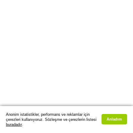
Anonim istatistikler, performans ve reklamlar için
Anladım
çerezleri kullanıyoruz. Sözleşme ve çerezlerin listesi
buradadır
.