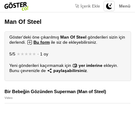
🚀 İçerik Ekle
Menü
Man Of Steel
Göster'deki öne çıkarılmış
Man Of Steel
gönderileri sizin için
derlendi.
Bu form
ile siz de ekleyebilirsiniz.
5/5
★★★★★
· 1 oy
Yeni gönderileri kaçırmamak için
yer imlerine
ekleyin.
Bunu çevrenizle de
paylaşabilirsiniz
.
Bir Bebeğin Gözünden Superman (Man of Steel)
Video