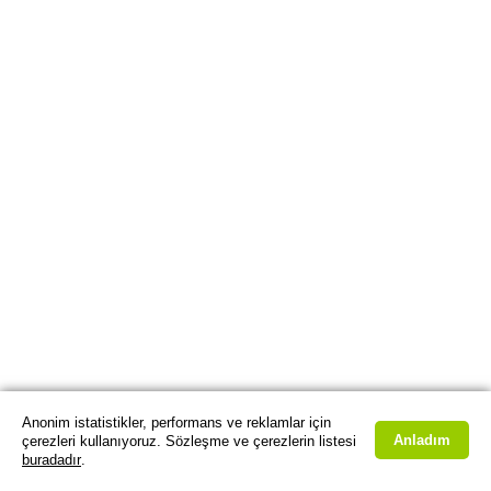
Anonim istatistikler, performans ve reklamlar için
Anladım
çerezleri kullanıyoruz. Sözleşme ve çerezlerin listesi
buradadır
.