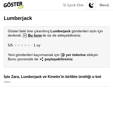
🚀 İçerik Ekle
Menü
Lumberjack
Göster'deki öne çıkarılmış
Lumberjack
gönderileri sizin için
derlendi.
Bu form
ile siz de ekleyebilirsiniz.
5/5
★★★★★
· 1 oy
Yeni gönderileri kaçırmamak için
yer imlerine
ekleyin.
Bunu çevrenizle de
paylaşabilirsiniz
.
İşte Zara, Lumberjack ve Kinetix’in birlikte ürettiği o bot
Video