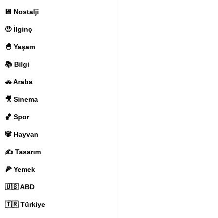
💾 Nostalji
🤨 İlginç
🐣 Yaşam
📚 Bilgi
🚗 Araba
🎥 Sinema
🏀 Spor
🐼 Hayvan
✍️ Tasarım
🍕 Yemek
🇺🇸 ABD
🇹🇷 Türkiye