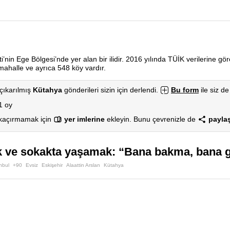
’nin Ege Bölgesi’nde yer alan bir ilidir. 2016 yılında TÜİK verilerine gö
mahalle ve ayrıca 548 köy vardır.
çıkarılmış
Kütahya
gönderileri sizin için derlendi.
Bu form
ile siz de
1 oy
 kaçırmamak için
yer imlerine
ekleyin. Bunu çevrenizle de
paylaş
 ve sokakta yaşamak: “Bana bakma, bana ge
nbul
+90
Evsiz
Eskişehir
Alaattin Arslan
Kütahya