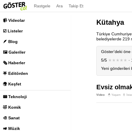
Rastgele
Ara
Takip Et
📹 Videolar
Kütahya
☑️ Listeler
Türkiye Cumhuriyeti
belediyelerde 219 
🪶 Blog
Göster'deki öne 
🖼️ Galeriler
5/5
★★★★★
· 
🗞️ Haberler
Yeni gönderileri
🌟 Editörden
🌍 Keşfet
Evsiz olmak
Video
🐣 Yaşam
🍦 İsta
📟 Teknoloji
🤣 Komik
🎨 Sanat
🎺 Müzik