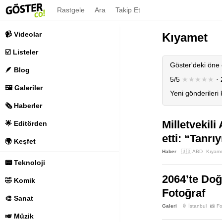
Rastgele
Ara
Takip Et
📹 Videolar
Kıyamet
☑️ Listeler
Göster'deki öne 
🪶 Blog
5/5
★★★★★
· 
🖼️ Galeriler
Yeni gönderileri
🗞️ Haberler
Milletvekil
🌟 Editörden
etti: “Tanr
🌍 Keşfet
Haber
🇺🇸 ABD
Kıyam
📟 Teknoloji
2064’te Doğ
🤣 Komik
Fotoğraf
🎨 Sanat
Galeri
🍦 İstanbul
📸 Fo
🎺 Müzik