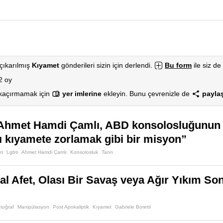
çıkarılmış
Kıyamet
gönderileri sizin için derlendi.
Bu form
ile siz de 
2 oy
 kaçırmamak için
yer imlerine
ekleyin. Bunu çevrenizle de
paylaş
i Ahmet Hamdi Çamlı, ABD konsolosluğunun 
ıyı kıyamete zorlamak gibi bir misyon”
et
Lgbti
Ahmet Hamdi Çamlı
Konsolosluk
Tanrı
al Afet, Olası Bir Savaş veya Ağır Yıkım So
toğraf
Manipülasyon
Post Apokaliptik
Kıyamet
Gabriele Boretti