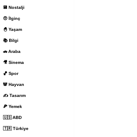
💾 Nostalji
🤨 İlginç
🐣 Yaşam
📚 Bilgi
🚗 Araba
🎥 Sinema
🏀 Spor
🐼 Hayvan
✍️ Tasarım
🍕 Yemek
🇺🇸 ABD
🇹🇷 Türkiye