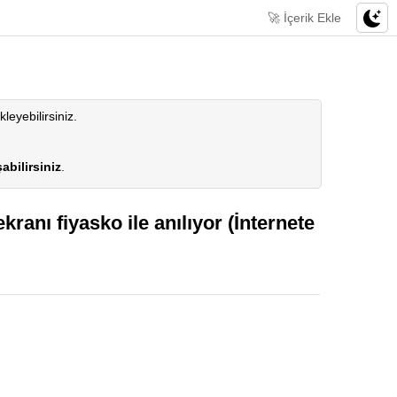
🚀 İçerik Ekle
kleyebilirsiniz.
abilirsiniz
.
anı fiyasko ile anılıyor (İnternete