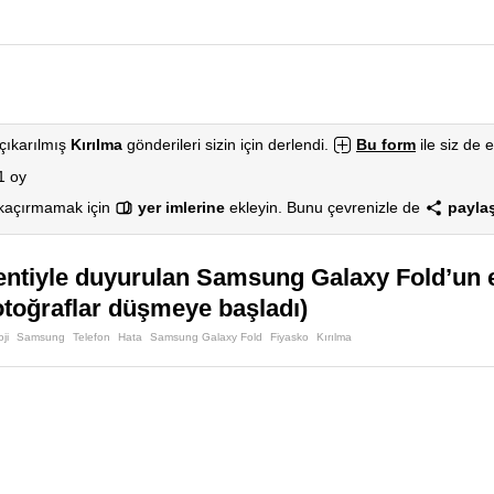
çıkarılmış
Kırılma
gönderileri sizin için derlendi.
Bu form
ile siz de e
1 oy
 kaçırmamak için
yer imlerine
ekleyin. Bunu çevrenizle de
paylaş
ntiyle duyurulan Samsung Galaxy Fold’un ekr
otoğraflar düşmeye başladı)
ji
Samsung
Telefon
Hata
Samsung Galaxy Fold
Fiyasko
Kırılma