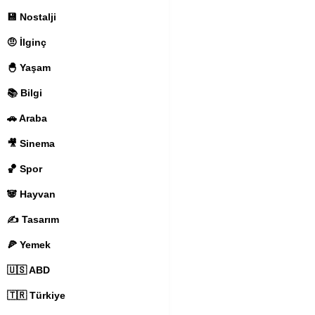
💾 Nostalji
🤨 İlginç
🐣 Yaşam
📚 Bilgi
🚗 Araba
🎥 Sinema
🏀 Spor
🐼 Hayvan
✍️ Tasarım
🍕 Yemek
🇺🇸 ABD
🇹🇷 Türkiye