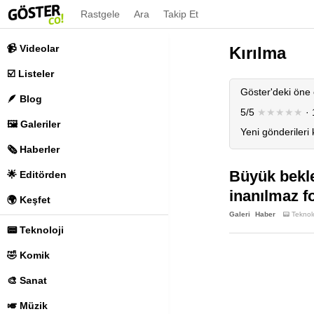
Rastgele
Ara
Takip Et
📹 Videolar
Kırılma
☑️ Listeler
Göster'deki öne 
🪶 Blog
5/5
★★★★★
· 
🖼️ Galeriler
Yeni gönderileri
🗞️ Haberler
Büyük bekle
🌟 Editörden
inanılmaz f
🌍 Keşfet
Galeri
Haber
📟 Teknolo
📟 Teknoloji
🤣 Komik
🎨 Sanat
🎺 Müzik