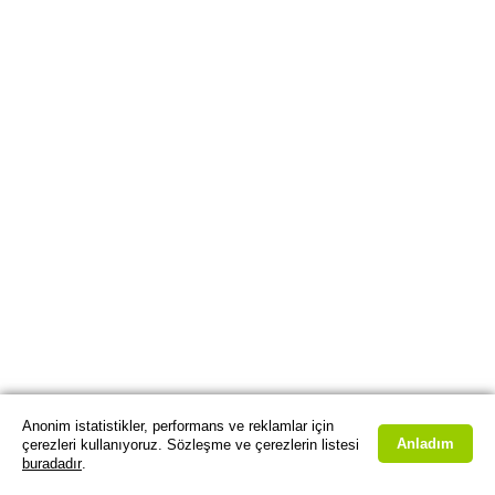
Anonim istatistikler, performans ve reklamlar için
Anladım
çerezleri kullanıyoruz. Sözleşme ve çerezlerin listesi
buradadır
.