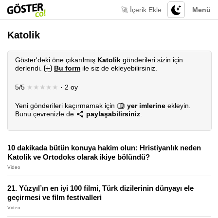
🚀 İçerik Ekle
Menü
Katolik
Göster'deki öne çıkarılmış
Katolik
gönderileri sizin için
derlendi.
Bu form
ile siz de ekleyebilirsiniz.
5/5
★★★★★
· 2 oy
Yeni gönderileri kaçırmamak için
yer imlerine
ekleyin.
Bunu çevrenizle de
paylaşabilirsiniz
.
10 dakikada bütün konuya hakim olun: Hristiyanlık neden
Katolik ve Ortodoks olarak ikiye bölündü?
Video
21. Yüzyıl’ın en iyi 100 filmi, Türk dizilerinin dünyayı ele
geçirmesi ve film festivalleri
Video