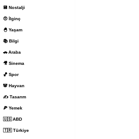
💾 Nostalji
🤨 İlginç
🐣 Yaşam
📚 Bilgi
🚗 Araba
🎥 Sinema
🏀 Spor
🐼 Hayvan
✍️ Tasarım
🍕 Yemek
🇺🇸 ABD
🇹🇷 Türkiye