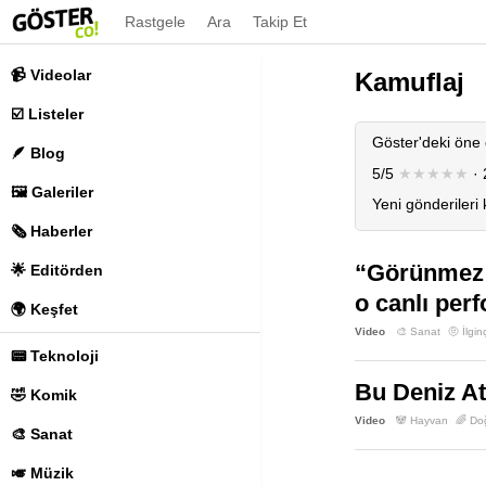
Rastgele
Ara
Takip Et
📹 Videolar
Kamuflaj
☑️ Listeler
Göster'deki öne 
🪶 Blog
5/5
★★★★★
· 
🖼️ Galeriler
Yeni gönderileri
🗞️ Haberler
“Görünmez A
🌟 Editörden
o canlı per
🌍 Keşfet
Video
🎨 Sanat
🤨 İlgin
📟 Teknoloji
Bu Deniz At
🤣 Komik
Video
🐼 Hayvan
🌈 Do
🎨 Sanat
🎺 Müzik