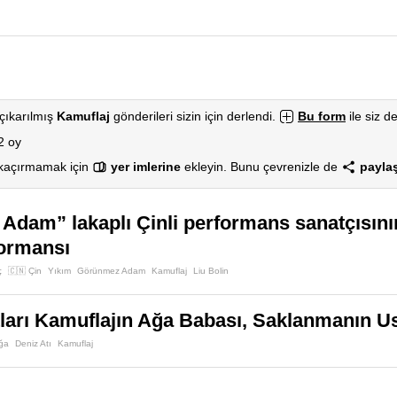
çıkarılmış
Kamuflaj
gönderileri sizin için derlendi.
Bu form
ile siz de
2 oy
 kaçırmamak için
yer imlerine
ekleyin. Bunu çevrenizle de
paylaş
dam” lakaplı Çinli performans sanatçısının
formansı
ç
🇨🇳 Çin
Yıkım
Görünmez Adam
Kamuflaj
Liu Bolin
ları Kamuflajın Ağa Babası, Saklanmanın U
ğa
Deniz Atı
Kamuflaj