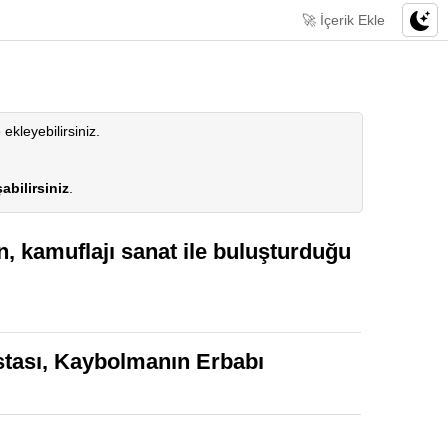
🚀 İçerik Ekle
 ekleyebilirsiniz.
abilirsiniz
.
, kamuflajı sanat ile buluşturduğu
stası, Kaybolmanın Erbabı