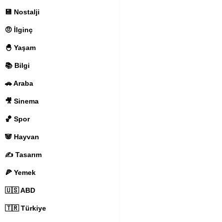
💾 Nostalji
🤨 İlginç
🐣 Yaşam
📚 Bilgi
🚗 Araba
🎥 Sinema
🏀 Spor
🐼 Hayvan
✍️ Tasarım
🍕 Yemek
🇺🇸 ABD
🇹🇷 Türkiye