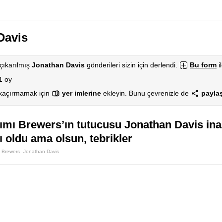
Davis
çıkarılmış
Jonathan Davis
gönderileri sizin için derlendi.
Bu form
i
1 oy
 kaçırmamak için
yer imlerine
ekleyin. Bunu çevrenizle de
paylaş
ımı Brewers’ın tutucusu Jonathan Davis ina
ı oldu ama olsun, tebrikler
Brewers
Jonathan Davis