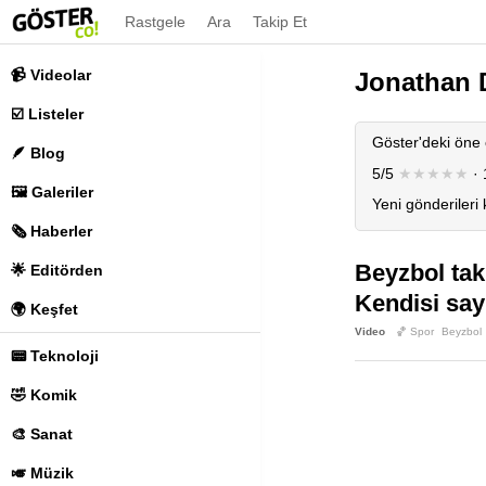
Rastgele
Ara
Takip Et
📹 Videolar
Jonathan 
☑️ Listeler
Göster'deki öne 
🪶 Blog
5/5
★★★★★
· 
🖼️ Galeriler
Yeni gönderileri
🗞️ Haberler
Beyzbol tak
🌟 Editörden
Kendisi say
🌍 Keşfet
Video
🏀 Spor
Beyzbol
📟 Teknoloji
🤣 Komik
🎨 Sanat
🎺 Müzik