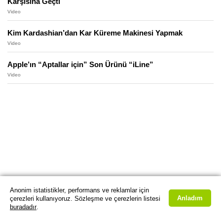
Karşısına Geçti
Video
Kim Kardashian’dan Kar Küreme Makinesi Yapmak
Video
Apple’ın “Aptallar için” Son Ürünü “iLine”
Video
Anonim istatistikler, performans ve reklamlar için
Anladım
çerezleri kullanıyoruz. Sözleşme ve çerezlerin listesi
buradadır
.