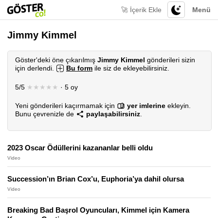
🚀 İçerik Ekle
Menü
Jimmy Kimmel
Göster'deki öne çıkarılmış
Jimmy Kimmel
gönderileri sizin
için derlendi.
Bu form
ile siz de ekleyebilirsiniz.
5/5
★★★★★
· 5 oy
Yeni gönderileri kaçırmamak için
yer imlerine
ekleyin.
Bunu çevrenizle de
paylaşabilirsiniz
.
2023 Oscar Ödüllerini kazananlar belli oldu
Video
Succession’ın Brian Cox’u, Euphoria’ya dahil olursa
Video
Breaking Bad Başrol Oyuncuları, Kimmel için Kamera