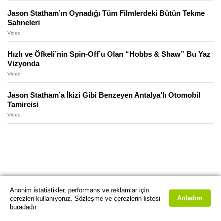
Jason Statham’ın Oynadığı Tüm Filmlerdeki Bütün Tekme
Sahneleri
Video
Hızlı ve Öfkeli’nin Spin-Off’u Olan “Hobbs & Shaw” Bu Yaz
Vizyonda
Video
Jason Statham’a İkizi Gibi Benzeyen Antalya’lı Otomobil
Tamircisi
Video
Anonim istatistikler, performans ve reklamlar için
Anladım
çerezleri kullanıyoruz. Sözleşme ve çerezlerin listesi
buradadır
.