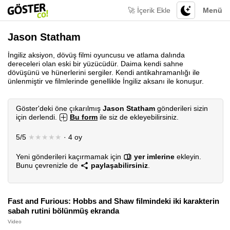
🚀 İçerik Ekle
Menü
Jason Statham
İngiliz aksiyon, dövüş filmi oyuncusu ve atlama dalında
dereceleri olan eski bir yüzücüdür. Daima kendi sahne
dövüşünü ve hünerlerini sergiler. Kendi antikahramanlığı ile
ünlenmiştir ve filmlerinde genellikle İngiliz aksanı ile konuşur.
Göster'deki öne çıkarılmış
Jason Statham
gönderileri sizin
için derlendi.
Bu form
ile siz de ekleyebilirsiniz.
5/5
★★★★★
· 4 oy
Yeni gönderileri kaçırmamak için
yer imlerine
ekleyin.
Bunu çevrenizle de
paylaşabilirsiniz
.
Fast and Furious: Hobbs and Shaw filmindeki iki karakterin
sabah rutini bölünmüş ekranda
Video