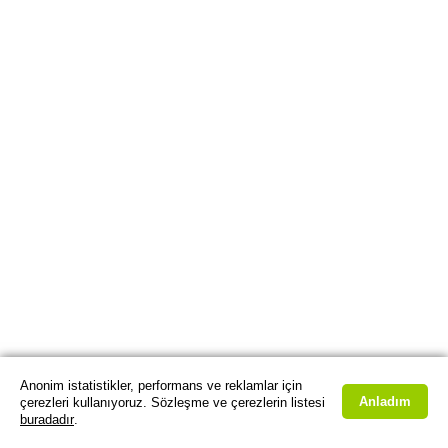
Anonim istatistikler, performans ve reklamlar için
Anladım
çerezleri kullanıyoruz. Sözleşme ve çerezlerin listesi
buradadır
.