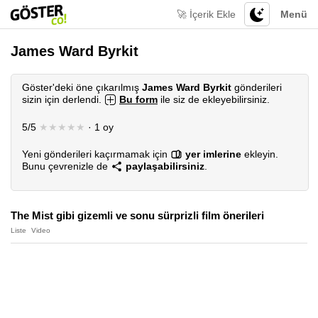
🚀 İçerik Ekle
Menü
James Ward Byrkit
Göster'deki öne çıkarılmış
James Ward Byrkit
gönderileri
sizin için derlendi.
Bu form
ile siz de ekleyebilirsiniz.
5/5
★★★★★
· 1 oy
Yeni gönderileri kaçırmamak için
yer imlerine
ekleyin.
Bunu çevrenizle de
paylaşabilirsiniz
.
The Mist gibi gizemli ve sonu sürprizli film önerileri
Liste
Video