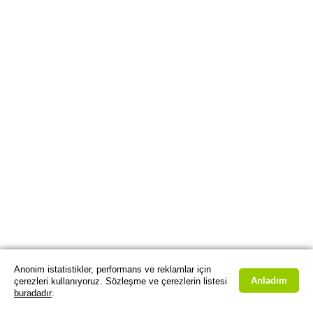
Anonim istatistikler, performans ve reklamlar için
Anladım
çerezleri kullanıyoruz. Sözleşme ve çerezlerin listesi
buradadır
.