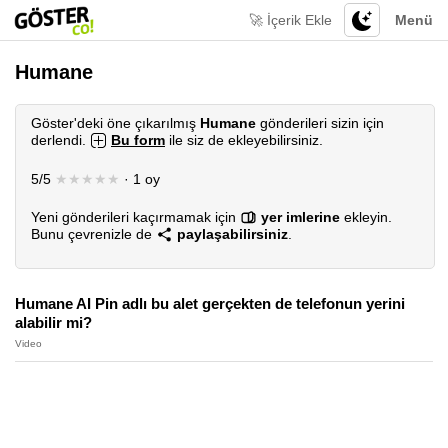
🚀 İçerik Ekle
Menü
Humane
Göster'deki öne çıkarılmış
Humane
gönderileri sizin için
derlendi.
Bu form
ile siz de ekleyebilirsiniz.
5/5
★★★★★
· 1 oy
Yeni gönderileri kaçırmamak için
yer imlerine
ekleyin.
Bunu çevrenizle de
paylaşabilirsiniz
.
Humane AI Pin adlı bu alet gerçekten de telefonun yerini
alabilir mi?
Video