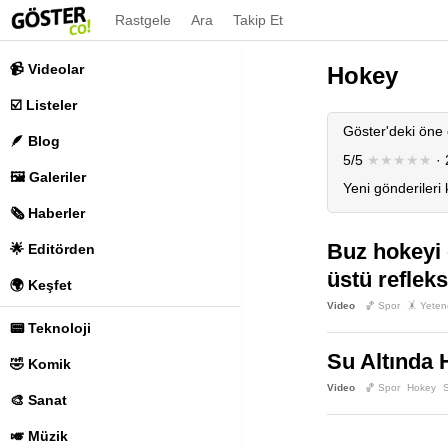
Rastgele
Ara
Takip Et
📹 Videolar
Hokey
☑️ Listeler
Göster'deki öne 
🪶 Blog
5/5
★★★★★
· 
🖼️ Galeriler
Yeni gönderileri
🗞️ Haberler
Buz hokeyi 
🌟 Editörden
üstü reflek
🌍 Keşfet
Video
🏀 Spor
🤸 Yeten
📟 Teknoloji
Su Altında 
🤣 Komik
Video
🏀 Spor
Hokey
🎨 Sanat
🎺 Müzik