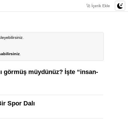
🚀 İçerik Ekle
leyebilirsiniz.
abilirsiniz
.
ını görmüş müydünüz? İşte “insan-
ir Spor Dalı