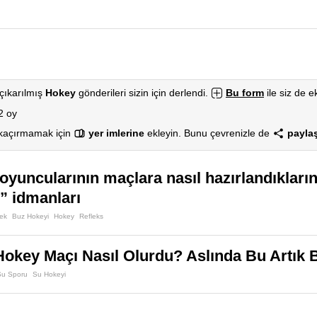
çıkarılmış
Hokey
gönderileri sizin için derlendi.
Bu form
ile siz de ek
2 oy
 kaçırmamak için
yer imlerine
ekleyin. Bunu çevrenizle de
paylaş
oyuncularının maçlara nasıl hazırlandıklar
s” idmanları
ek
Buz Hokeyi
Hokey
Refleks
Hokey Maçı Nasıl Olurdu? Aslında Bu Artık B
Su Sporu
Su Hokeyi