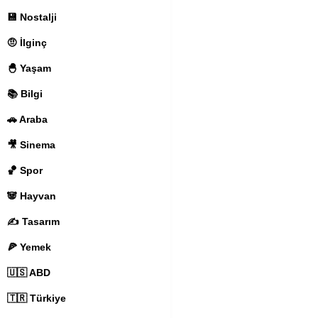
💾 Nostalji
🤨 İlginç
🐣 Yaşam
📚 Bilgi
🚗 Araba
🎥 Sinema
🏀 Spor
🐼 Hayvan
✍️ Tasarım
🍕 Yemek
🇺🇸 ABD
🇹🇷 Türkiye